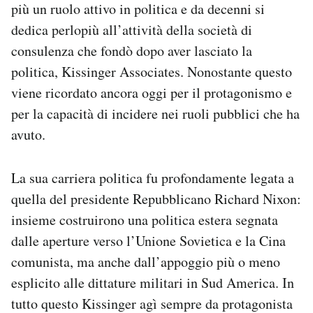
più un ruolo attivo in politica e da decenni si
Notifiche mobile
dedica perlopiù all’attività della società di
Regala il Post
Hai bisogno di aiuto?
consulenza che fondò dopo aver lasciato la
Esci
politica, Kissinger Associates. Nonostante questo
viene ricordato ancora oggi per il protagonismo e
per la capacità di incidere nei ruoli pubblici che ha
avuto.
La sua carriera politica fu profondamente legata a
quella del presidente Repubblicano Richard Nixon:
insieme costruirono una politica estera segnata
dalle aperture verso l’Unione Sovietica e la Cina
comunista, ma anche dall’appoggio più o meno
esplicito alle dittature militari in Sud America. In
tutto questo Kissinger agì sempre da protagonista