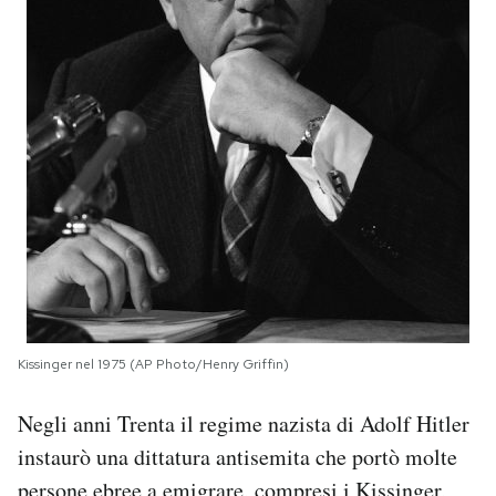
Kissinger nel 1975 (AP Photo/Henry Griffin)
Negli anni Trenta il regime nazista di Adolf Hitler
instaurò una dittatura antisemita che portò molte
persone ebree a emigrare, compresi i Kissinger,