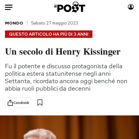
Auto
MONDO
Sabato 27 maggio 2023
QUESTO ARTICOLO HA PIÙ DI
3 ANNI
HOME
Un secolo di Henry Kissinger
Italia
Moda
Mondo
Libri
Fu il potente e discusso protagonista della
Politica
Consumismi
politica estera statunitense negli anni
Tecnologia
Storie/Idee
Settanta, ricordato ancora oggi benché non
abbia ruoli pubblici da decenni
Internet
Ok Boomer!
Scienza
Media
Condividi
Cultura
Europa
Economia
Altrecose
Sport
Mondiali calcio 2026