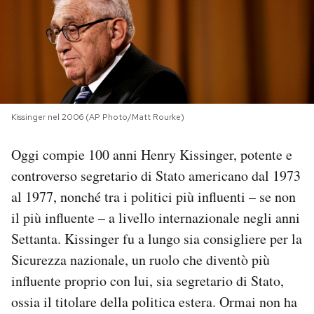
PODCAST
NEWSLETTER
Kissinger nel 2006 (AP Photo/Matt Rourke)
I MIEI PREFERITI
Oggi compie 100 anni Henry Kissinger, potente e
SHOP
controverso segretario di Stato americano dal 1973
al 1977, nonché tra i politici più influenti – se non
CALENDARIO
il più influente – a livello internazionale negli anni
Settanta. Kissinger fu a lungo sia consigliere per la
Sicurezza nazionale, un ruolo che diventò più
AREA PERSONALE
influente proprio con lui, sia segretario di Stato,
Area Personale
ossia il titolare della politica estera. Ormai non ha
Newsletter