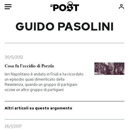
Auto
GUIDO PASOLINI
HOME
Italia
Moda
Mondo
Libri
30/5/2012
Politica
Consumismi
Cosa fu l’eccidio di Porzûs
Tecnologia
Storie/Idee
Ieri Napolitano è andato in Friuli e ha ricordato
un episodio quasi dimenticato della
Internet
Ok Boomer!
Resistenza, quando un gruppo di partigiani
Scienza
Media
uccise un altro gruppo di partigiani
Cultura
Europa
Economia
Altrecose
Altri articoli su questo argomento
Sport
Mondiali calcio 2026
26/1/2017