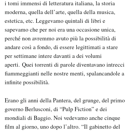
i tomi immensi di letteratura italiana, la storia
Notifiche mobile
moderna, quella dell’arte, quella della musica,
Regala il Post
estetica, etc. Leggevamo quintali di libri e
Hai bisogno di aiuto?
Esci
sapevamo che per noi era una occasione unica,
perché non avremmo avuto più la possibilità di
andare così a fondo, di essere legittimati a stare
per settimane intere davanti a dei volumi
aperti. Quei torrenti di parole diventavano intrecci
fiammeggianti nelle nostre menti, spalancandole a
infinite possibilità.
Erano gli anni della Pantera, del grunge, del primo
governo Berlusconi, di “Pulp Fiction” e dei
mondiali di Baggio. Noi vedevamo anche cinque
film al giorno, uno dopo l’altro. “Il gabinetto del