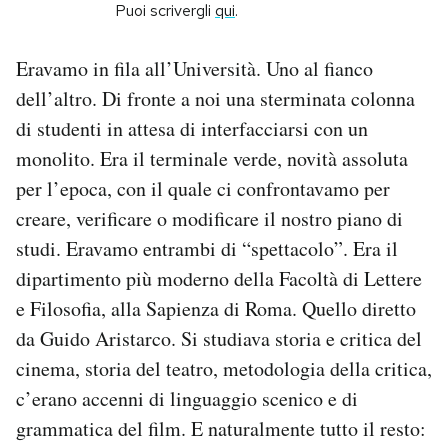
Puoi scrivergli
qui
.
PODCAST
Eravamo in fila all’Università. Uno al fianco
dell’altro. Di fronte a noi una sterminata colonna
NEWSLETTER
di studenti in attesa di interfacciarsi con un
monolito. Era il terminale verde, novità assoluta
I MIEI PREFERITI
per l’epoca, con il quale ci confrontavamo per
creare, verificare o modificare il nostro piano di
SHOP
studi. Eravamo entrambi di “spettacolo”. Era il
dipartimento più moderno della Facoltà di Lettere
CALENDARIO
e Filosofia, alla Sapienza di Roma. Quello diretto
da Guido Aristarco. Si studiava storia e critica del
cinema, storia del teatro, metodologia della critica,
AREA PERSONALE
c’erano accenni di linguaggio scenico e di
Area Personale
grammatica del film. E naturalmente tutto il resto:
Newsletter