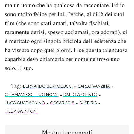
ma un uomo che ha qualcosa da raccontare. Ed io
sono molto felice per lui. Perché, al di là dei suoi
film (che sono stati amati, talvolta fischiati,
raramente derisi, spesso acclamati, ora adorati), si
è meritato ogni singola briciola dell’esistenza che
ha vissuto dopo quei giorni. E se questa talentuosa
caparbia devo chiamarla per nome ne trovo uno
solo. Il suo.
Tag:
-
-
BERNARDO BERTOLUCCI
CARLO VANZINA
-
-
CHIAMAMI COL TUO NOME
DARIO ARGENTO
-
-
-
LUCA GUADAGNINO
OSCAR 2018
SUSPIRIA
TILDA SWINTON
Mostra i commenti