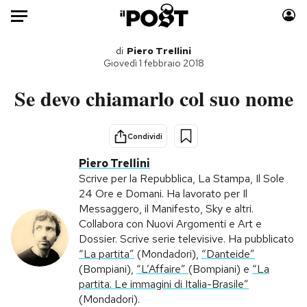
Auto
di
Piero Trellini
Giovedì 1 febbraio 2018
HOME
Se devo chiamarlo col suo nome
Italia
Moda
Mondo
Libri
Condividi
Politica
Consumismi
Piero Trellini
Tecnologia
Storie/Idee
Scrive per la Repubblica, La Stampa, Il Sole
24 Ore e Domani. Ha lavorato per Il
Internet
Ok Boomer!
Messaggero, il Manifesto, Sky e altri.
Scienza
Media
Collabora con Nuovi Argomenti e Art e
Cultura
Europa
Dossier. Scrive serie televisive. Ha pubblicato
“La partita”
(Mondadori),
“Danteide”
Economia
Altrecose
(Bompiani),
“L’Affaire”
(Bompiani) e
“La
Sport
Mondiali calcio 2026
partita. Le immagini di Italia-Brasile”
(Mondadori).