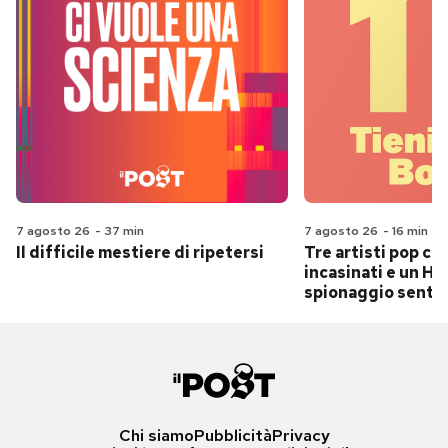
7 agosto 26
-
37 min
7 agosto 26
-
16 min
Il difficile mestiere di ripetersi
Tre artisti pop ch
incasinati e un Hit
spionaggio senti
Chi siamo
Pubblicità
Privacy