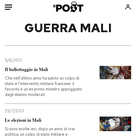
Auto
GUERRA MALI
HOME
Italia
Moda
Mondo
Libri
11/8/2013
Politica
Consumismi
Il ballottaggio in Mali
Tecnologia
Storie/Idee
Che nell'ultimo anno ha subito un colpo di
stato e l'intervento militare francese: il
Internet
Ok Boomer!
favorito è un ex primo ministro appoggiato
Scienza
Media
dagli islamici moderati
Cultura
Europa
29/7/2013
Economia
Altrecose
Le elezioni in Mali
Sport
Mondiali calcio 2026
Si sono svolte ieri, dopo un anno di crisi
politica, un colpo di stato militare e