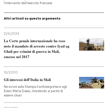
l'intervento dell'esercito francese
PODCAST
Altri articoli su questo argomento
NEWSLETTER
21/6/2024
La Corte penale internazionale ha reso
I MIEI PREFERITI
noto il mandato di arresto contro Iyad ag
Ghali per crimini di guerra in Mali,
emesso nel 2017
SHOP
19/1/2013
CALENDARIO
Gli interessi dell’Italia in Mali
Ne scrive sulla Stampa il sottosegretario agli
AREA PERSONALE
Esteri Marta Dassù, chiedendo ai partiti di
essere chiari
Entra