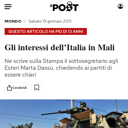
Auto
MONDO
Sabato 19 gennaio 2013
QUESTO ARTICOLO HA PIÙ DI
13 ANNI
HOME
Gli interessi dell’Italia in Mali
Italia
Moda
Mondo
Libri
Ne scrive sulla Stampa il sottosegretario agli
Politica
Consumismi
Esteri Marta Dassù, chiedendo ai partiti di
Tecnologia
Storie/Idee
essere chiari
Internet
Ok Boomer!
Condividi
Scienza
Media
Cultura
Europa
Economia
Altrecose
Sport
Mondiali calcio 2026