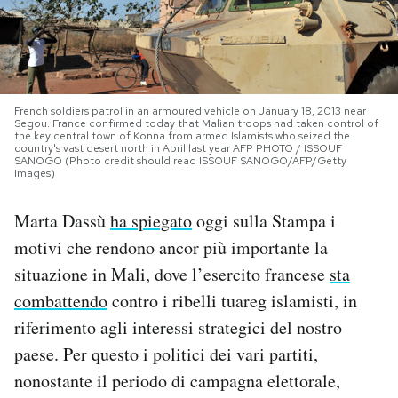
PODCAST
NEWSLETTER
French soldiers patrol in an armoured vehicle on January 18, 2013 near
Segou. France confirmed today that Malian troops had taken control of
the key central town of Konna from armed Islamists who seized the
country's vast desert north in April last year AFP PHOTO / ISSOUF
I MIEI PREFERITI
SANOGO (Photo credit should read ISSOUF SANOGO/AFP/Getty
Images)
SHOP
Marta Dassù
ha spiegato
oggi sulla Stampa i
motivi che rendono ancor più importante la
CALENDARIO
situazione in Mali, dove l’esercito francese
sta
combattendo
contro i ribelli tuareg islamisti, in
riferimento agli interessi strategici del nostro
AREA PERSONALE
paese. Per questo i politici dei vari partiti,
Area Personale
nonostante il periodo di campagna elettorale,
Newsletter