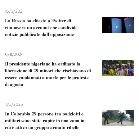
18/3/2021
PODCAST
La Russia ha chiesto a Twitter di
rimuovere un account che condivide
NEWSLETTER
notizie pubblicate dall’opposizione
I MIEI PREFERITI
6/11/2024
Il presidente nigeriano ha ordinato la
liberazione di 29 minori che rischiavano di
SHOP
essere condannati a morte per le proteste
di agosto
CALENDARIO
7/3/2025
In Colombia 29 persone tra poliziotti e
AREA PERSONALE
militari sono state rapite in una zona in
cui è attivo un gruppo armato ribelle
Entra