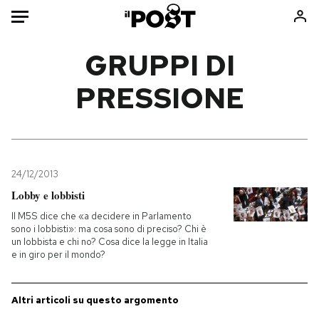
Auto
GRUPPI DI
PRESSIONE
HOME
Italia
Moda
Mondo
Libri
Politica
Consumismi
24/12/2013
Tecnologia
Storie/Idee
Lobby e lobbisti
Internet
Ok Boomer!
Il M5S dice che «a decidere in Parlamento
Scienza
Media
sono i lobbisti»: ma cosa sono di preciso? Chi è
un lobbista e chi no? Cosa dice la legge in Italia
Cultura
Europa
e in giro per il mondo?
Economia
Altrecose
Sport
Mondiali calcio 2026
Altri articoli su questo argomento