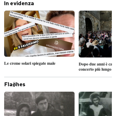
In evidenza
Le creme solari spiegate male
Dopo due anni è camb
concerto più lungo d
Fla
hes