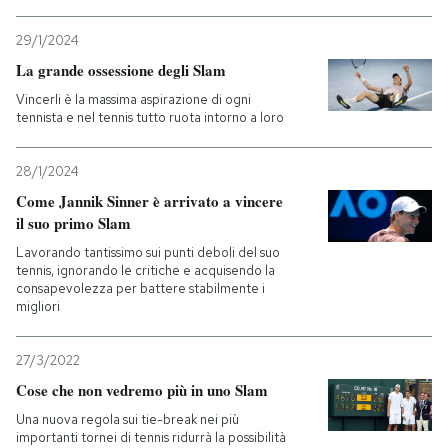
PODCAST
29/1/2024
La grande ossessione degli Slam
Vincerli è la massima aspirazione di ogni
NEWSLETTER
tennista e nel tennis tutto ruota intorno a loro
28/1/2024
I MIEI PREFERITI
Come Jannik Sinner è arrivato a vincere
il suo primo Slam
SHOP
Lavorando tantissimo sui punti deboli del suo
tennis, ignorando le critiche e acquisendo la
consapevolezza per battere stabilmente i
CALENDARIO
migliori
27/3/2022
AREA PERSONALE
Cose che non vedremo più in uno Slam
Entra
Una nuova regola sui tie-break nei più
importanti tornei di tennis ridurrà la possibilità