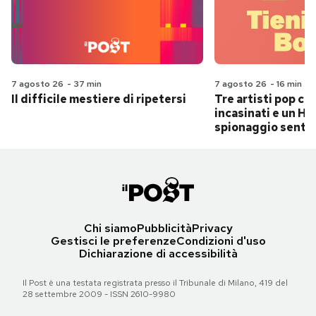
7 agosto 26
-
37 min
7 agosto 26
-
16 min
Il difficile mestiere di ripetersi
Tre artisti pop ch
incasinati e un Hit
spionaggio senti
Chi siamo
Pubblicità
Privacy
Gestisci le preferenze
Condizioni d'uso
Dichiarazione di accessibilità
Il Post è una testata registrata presso il Tribunale di Milano, 419 del
28 settembre 2009 - ISSN 2610-9980