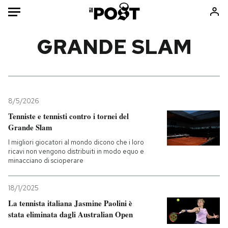
Auto
GRANDE SLAM
HOME
Italia
Moda
Mondo
Libri
8/5/2026
Politica
Consumismi
Tenniste e tennisti contro i tornei del
Grande Slam
Tecnologia
Storie/Idee
I migliori giocatori al mondo dicono che i loro
Internet
Ok Boomer!
ricavi non vengono distribuiti in modo equo e
Scienza
Media
minacciano di scioperare
Cultura
Europa
Economia
Altrecose
18/1/2025
La tennista italiana Jasmine Paolini è
Sport
Mondiali calcio 2026
stata eliminata dagli Australian Open