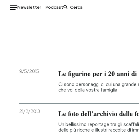
Newsletter
Podcast
Auto
HOME
Italia
Moda
Mondo
Libri
Politica
Consumismi
9/5/2015
Le figurine per i 20 anni d
Tecnologia
Storie/Idee
Ci sono personaggi di cui una grande 
Internet
Ok Boomer!
che voi della vostra famiglia
Scienza
Media
Cultura
Europa
21/2/2013
Le foto dell’archivio delle f
Economia
Altrecose
Sport
Mondiali calcio 2026
Un bellissimo reportage tra gli scaffali
delle più ricche e illustri raccolte di i