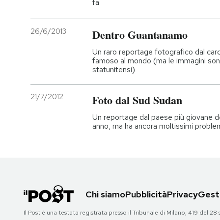
fa
26/6/2013
Dentro Guantanamo
Un raro reportage fotografico dal car
famoso al mondo (ma le immagini sono
statunitensi)
21/7/2012
Foto dal Sud Sudan
Un reportage dal paese più giovane 
anno, ma ha ancora moltissimi proble
Chi siamo
Pubblicità
Privacy
Gesti
Il Post è una testata registrata presso il Tribunale di Milano, 419 del