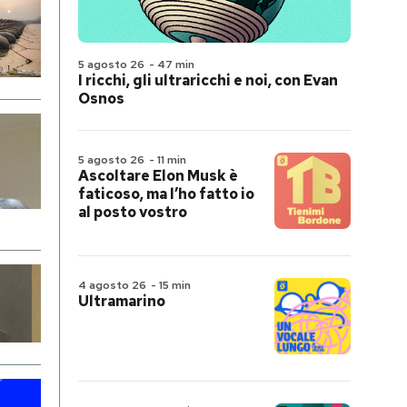
5 agosto 26
-
47 min
I ricchi, gli ultraricchi e noi, con Evan
Osnos
5 agosto 26
-
11 min
Ascoltare Elon Musk è
faticoso, ma l’ho fatto io
al posto vostro
4 agosto 26
-
15 min
Ultramarino