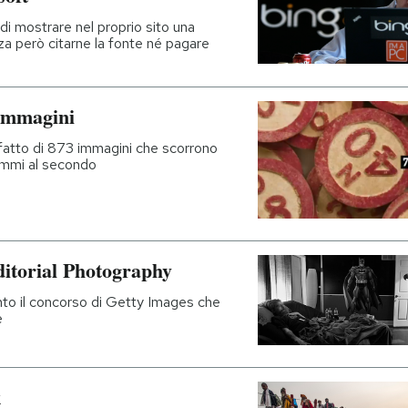
i mostrare nel proprio sito una
nza però citarne la fonte né pagare
 immagini
fatto di 873 immagini che scorrono
rammi al secondo
Editorial Photography
nto il concorso di Getty Images che
e
k