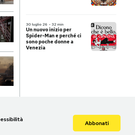
30 luglio 26
-
32 min
Un nuovo inizio per
Spider-Man e perché ci
sono poche donne a
Venezia
essibilità
Abbonati