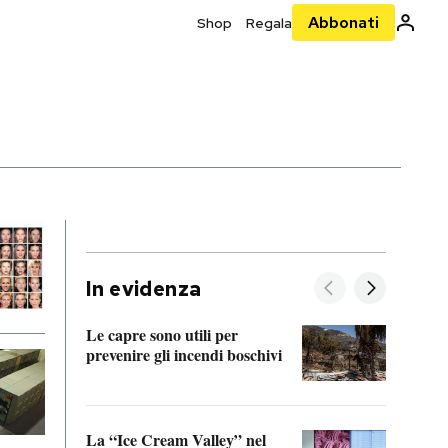
Abbonati
Shop
Regala
In evidenza
Le capre sono utili per
prevenire gli incendi boschivi
Le si
acces
La “Ice Cream Valley” nel
Prepa