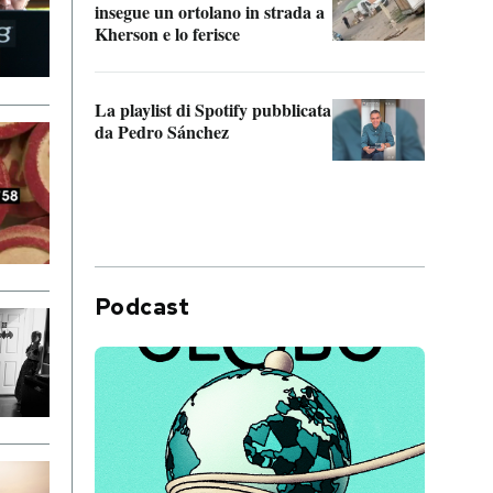
insegue un ortolano in strada a
statun
Kherson e lo ferisce
afric
La playlist di Spotify pubblicata
Quan
da Pedro Sánchez
magli
consi
difen
Podcast