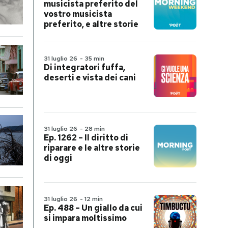
musicista preferito del
vostro musicista
preferito, e altre storie
31 luglio 26
-
35 min
Di integratori fuffa,
deserti e vista dei cani
31 luglio 26
-
28 min
Ep. 1262 – Il diritto di
riparare e le altre storie
di oggi
31 luglio 26
-
12 min
Ep. 488 – Un giallo da cui
si impara moltissimo