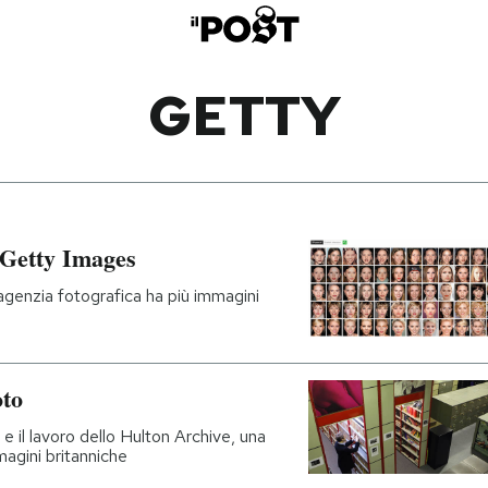
GETTY
i Getty Images
agenzia fotografica ha più immagini
oto
 e il lavoro dello Hulton Archive, una
mmagini britanniche