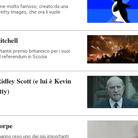
eme molto famoso, creato da una
 Getty Images, che ora li vuole
itchell
rtante premio britannico per i suoi
il referendum in Scozia
Ridley Scott (e lui è Kevin
tty)
horpe
 l'hanno reso uno dei più importanti