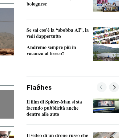
bolognese
Tom 
Se sai cos’è la “sbobba AI”, la
vedi dappertutto
Andremo sempre più in
vacanza al fresco?
Fla
hes
Il film di Spider-Man si sta
La de
facendo pubblicità anche
Franc
dentro alle auto
dello
Il video di un drone russo che
Una 