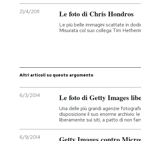
21/4/2011
Le foto di Chris Hondros
PODCAST
Le più belle immagini scattate in dodic
Misurata col suo collega Tim Hetheri
NEWSLETTER
I MIEI PREFERITI
SHOP
Altri articoli su questo argomento
6/3/2014
Le foto di Getty Images libe
CALENDARIO
Una delle più grandi agenzie fotogra
disposizione il suo enorme archivio: l
AREA PERSONALE
liberamente sui siti, a patto di non f
Entra
6/9/2014
Getty Images contro Micro