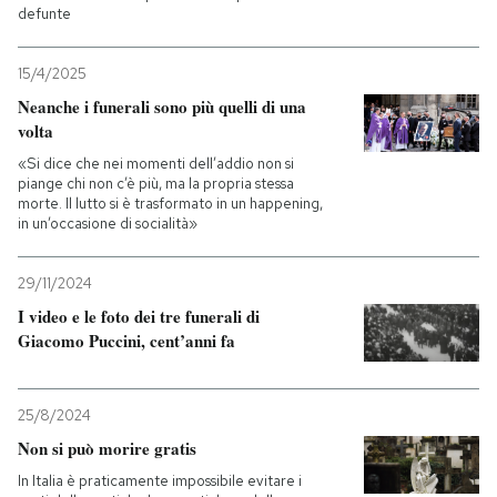
defunte
PODCAST
15/4/2025
Neanche i funerali sono più quelli di una
NEWSLETTER
volta
«Si dice che nei momenti dell’addio non si
piange chi non c’è più, ma la propria stessa
I MIEI PREFERITI
morte. Il lutto si è trasformato in un happening,
in un’occasione di socialità»
SHOP
29/11/2024
I video e le foto dei tre funerali di
CALENDARIO
Giacomo Puccini, cent’anni fa
AREA PERSONALE
25/8/2024
Non si può morire gratis
Entra
In Italia è praticamente impossibile evitare i