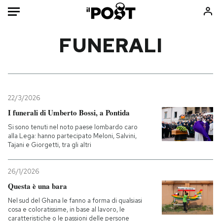
Auto
FUNERALI
HOME
Italia
Moda
Mondo
Libri
22/3/2026
Politica
Consumismi
I funerali di Umberto Bossi, a Pontida
Tecnologia
Storie/Idee
Si sono tenuti nel noto paese lombardo caro
alla Lega: hanno partecipato Meloni, Salvini,
Internet
Ok Boomer!
Tajani e Giorgetti, tra gli altri
Scienza
Media
Cultura
Europa
26/1/2026
Economia
Altrecose
Questa è una bara
Sport
Mondiali calcio 2026
Nel sud del Ghana le fanno a forma di qualsiasi
cosa e coloratissime, in base al lavoro, le
caratteristiche o le passioni delle persone