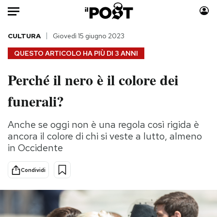
Auto
CULTURA
Giovedì 15 giugno 2023
QUESTO ARTICOLO HA PIÙ DI
3 ANNI
HOME
Perché il nero è il colore dei
Italia
Moda
funerali?
Mondo
Libri
Politica
Consumismi
Anche se oggi non è una regola così rigida è
Tecnologia
Storie/Idee
ancora il colore di chi si veste a lutto, almeno
Internet
Ok Boomer!
in Occidente
Scienza
Media
Cultura
Europa
Condividi
Economia
Altrecose
Sport
Mondiali calcio 2026