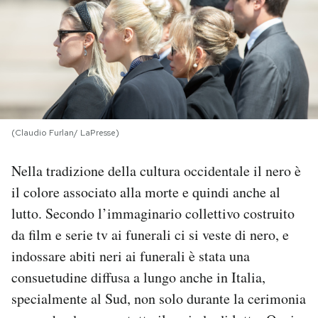
PODCAST
NEWSLETTER
I MIEI PREFERITI
(Claudio Furlan/ LaPresse)
Nella tradizione della cultura occidentale il nero è
SHOP
il colore associato alla morte e quindi anche al
lutto. Secondo l’immaginario collettivo costruito
CALENDARIO
da film e serie tv ai funerali ci si veste di nero, e
indossare abiti neri ai funerali è stata una
AREA PERSONALE
consuetudine diffusa a lungo anche in Italia,
Area Personale
specialmente al Sud, non solo durante la cerimonia
Newsletter