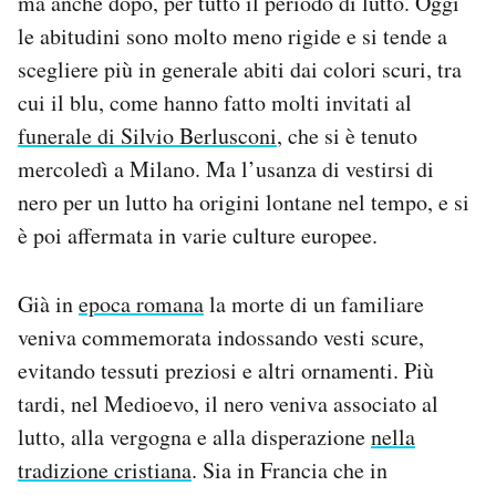
ma anche dopo, per tutto il periodo di lutto. Oggi
Notifiche mobile
le abitudini sono molto meno rigide e si tende a
Regala il Post
scegliere più in generale abiti dai colori scuri, tra
Hai bisogno di aiuto?
cui il blu, come hanno fatto molti invitati al
Esci
funerale di Silvio Berlusconi
, che si è tenuto
mercoledì a Milano. Ma l’usanza di vestirsi di
nero per un lutto ha origini lontane nel tempo, e si
è poi affermata in varie culture europee.
Già in
epoca romana
la morte di un familiare
veniva commemorata indossando vesti scure,
evitando tessuti preziosi e altri ornamenti. Più
tardi, nel Medioevo, il nero veniva associato al
lutto, alla vergogna e alla disperazione
nella
tradizione cristiana
. Sia in Francia che in