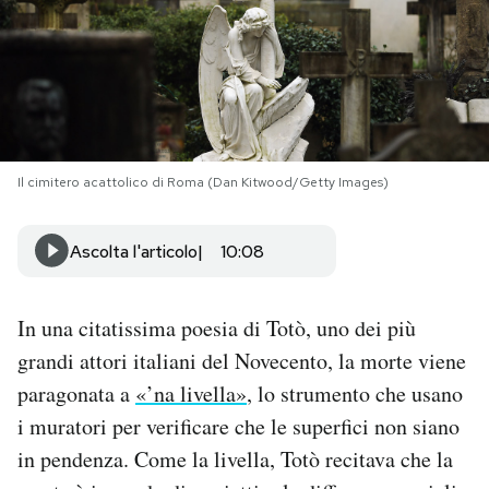
PODCAST
NEWSLETTER
Il cimitero acattolico di Roma (Dan Kitwood/Getty Images)
I MIEI PREFERITI
Ascolta l'articolo
10:08
SHOP
In una citatissima poesia di Totò, uno dei più
CALENDARIO
grandi attori italiani del Novecento, la morte viene
paragonata a
«’na livella»
, lo strumento che usano
AREA PERSONALE
i muratori per verificare che le superfici non siano
Area Personale
in pendenza. Come la livella, Totò recitava che la
Newsletter