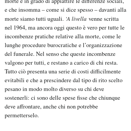
morte è in grado di appiattire le differenze sociali,
Notifiche mobile
e che insomma – come si dice spesso – davanti alla
Regala il Post
morte siamo tutti uguali.
‘A livella
venne scritta
Hai bisogno di aiuto?
nel 1964, ma ancora oggi questo è vero per tutte le
Esci
incombenze pratiche relative alla morte, come le
lunghe procedure burocratiche e l’organizzazione
del funerale. Nel senso che queste incombenze
valgono per tutti, e restano a carico di chi resta.
Tutto ciò presenta una serie di costi difficilmente
evitabili e che a prescindere dal tipo di rito scelto
pesano in modo molto diverso su chi deve
sostenerli: ci sono delle spese fisse che chiunque
deve affrontare, anche chi non potrebbe
permetterselo.