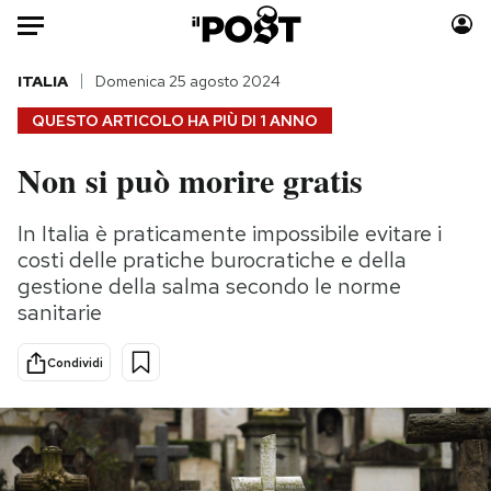
Auto
ITALIA
Domenica 25 agosto 2024
QUESTO ARTICOLO HA PIÙ DI
1 ANNO
HOME
Non si può morire gratis
Italia
Moda
Mondo
Libri
In Italia è praticamente impossibile evitare i
Politica
Consumismi
costi delle pratiche burocratiche e della
Tecnologia
Storie/Idee
gestione della salma secondo le norme
sanitarie
Internet
Ok Boomer!
Scienza
Media
Condividi
Cultura
Europa
Economia
Altrecose
Sport
Mondiali calcio 2026