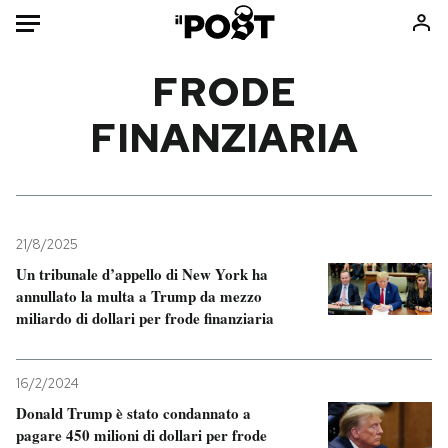
Auto
FRODE
FINANZIARIA
HOME
Italia
Moda
Mondo
Libri
Politica
Consumismi
21/8/2025
Tecnologia
Storie/Idee
Un tribunale d’appello di New York ha
Internet
Ok Boomer!
annullato la multa a Trump da mezzo
Scienza
Media
miliardo di dollari per frode finanziaria
Cultura
Europa
Economia
Altrecose
16/2/2024
Sport
Mondiali calcio 2026
Donald Trump è stato condannato a
pagare 450 milioni di dollari per frode