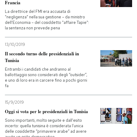
Francia
La direttrice del FMI era accusata di
"negligenza" nella sua gestione – da ministro
dell'Economia – del cosiddetto "affaire Tapie":
la sentenza non prevede pena
13/10/2019
Il secondo turno delle presidenziali in
Tunisia
Entrambi i candidati che andranno al
ballottaggio sono considerati degli “outsider”,
e uno di loro era in carcere fino a pochi giorni
fa
15/9/2019
Oggi si vota per le presidenziali in Tunisia
Sono importanti, molto seguite e dall'esito
incerto: quella tunisina è considerata l’unica
delle cosiddette “primavere arabe” ad avere
avuto un esito democratico