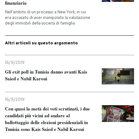
finanziaria
Nell'ambito di un processo a New York, in cui
PODCAST
era accusato di aver manipolato la valutazione
degli immobili della società di famiglia
NEWSLETTER
Altri articoli su questo argomento
I MIEI PREFERITI
16/9/2019
Gli exit poll in Tunisia danno avanti Kais
SHOP
Saied e Nabil Karoui
CALENDARIO
16/9/2019
Con quasi la metà dei voti scrutinati, i due
AREA PERSONALE
candidati più vicini ad andare al
ballottaggio delle elezioni presidenziali in
Entra
Tunisia sono Kais Saied e Nabil Karoui