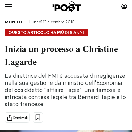
Auto
MONDO
Lunedì 12 dicembre 2016
QUESTO ARTICOLO HA PIÙ DI
9 ANNI
HOME
Inizia un processo a Christine
Italia
Moda
Lagarde
Mondo
Libri
Politica
Consumismi
La direttrice del FMI è accusata di negligenze
Tecnologia
Storie/Idee
nella sua gestione da ministro dell'Economia
Internet
Ok Boomer!
del cosiddetto “affaire Tapie”, una famosa e
Scienza
Media
intricata contesa legale tra Bernard Tapie e lo
Cultura
Europa
stato francese
Economia
Altrecose
Sport
Mondiali calcio 2026
Condividi