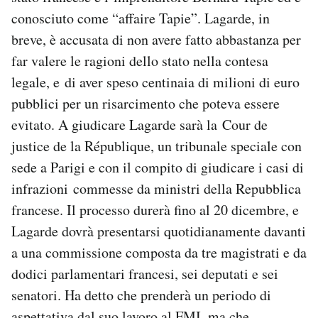
Notifiche mobile
conosciuto come “affaire Tapie”. Lagarde, in
Regala il Post
breve, è accusata di non avere fatto abbastanza per
Hai bisogno di aiuto?
far valere le ragioni dello stato nella contesa
Esci
legale, e di aver speso centinaia di milioni di euro
pubblici per un risarcimento che poteva essere
evitato. A giudicare Lagarde sarà la Cour de
justice de la République, un tribunale speciale con
sede a Parigi e con il compito di giudicare i casi di
infrazioni commesse da ministri della Repubblica
francese. Il processo durerà fino al 20 dicembre, e
Lagarde dovrà presentarsi quotidianamente davanti
a una commissione composta da tre magistrati e da
dodici parlamentari francesi, sei deputati e sei
senatori. Ha detto che prenderà un periodo di
aspettativa dal suo lavoro al FMI, ma che