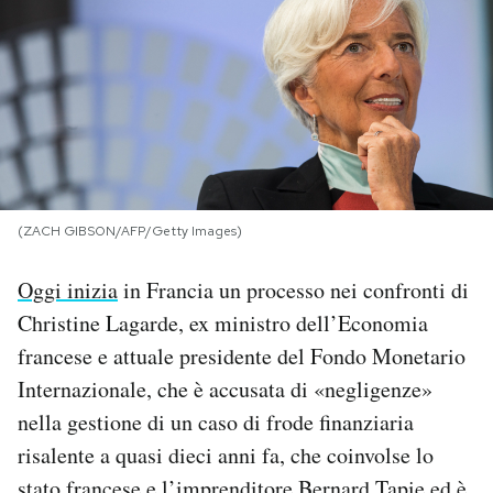
PODCAST
NEWSLETTER
I MIEI PREFERITI
(ZACH GIBSON/AFP/Getty Images)
SHOP
Oggi inizia
in Francia un processo nei confronti di
Christine Lagarde, ex ministro dell’Economia
CALENDARIO
francese e attuale presidente del Fondo Monetario
Internazionale, che è accusata di «negligenze»
AREA PERSONALE
nella gestione di un caso di frode finanziaria
risalente a quasi dieci anni fa, che coinvolse lo
Area Personale
Newsletter
stato francese e l’imprenditore Bernard Tapie ed è