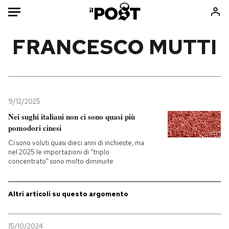
Auto
FRANCESCO MUTTI
HOME
Italia
Moda
Mondo
Libri
9/12/2025
Politica
Consumismi
Nei sughi italiani non ci sono quasi più
pomodori cinesi
Tecnologia
Storie/Idee
Ci sono voluti quasi dieci anni di inchieste, ma
Internet
Ok Boomer!
nel 2025 le importazioni di “triplo
Scienza
Media
concentrato” sono molto diminuite
Cultura
Europa
Economia
Altrecose
Altri articoli su questo argomento
Sport
Mondiali calcio 2026
15/10/2024