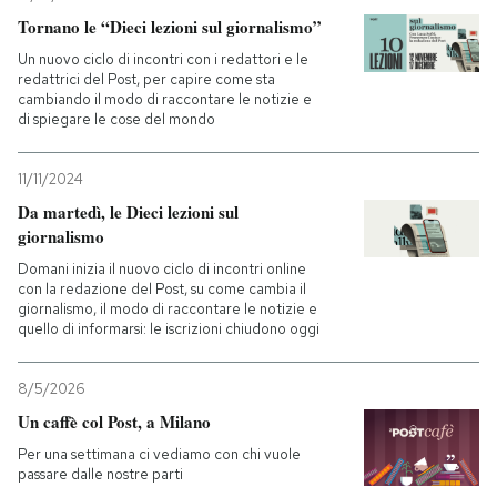
Tornano le “Dieci lezioni sul giornalismo”
PODCAST
Un nuovo ciclo di incontri con i redattori e le
redattrici del Post, per capire come sta
cambiando il modo di raccontare le notizie e
NEWSLETTER
di spiegare le cose del mondo
11/11/2024
I MIEI PREFERITI
Da martedì, le Dieci lezioni sul
giornalismo
SHOP
Domani inizia il nuovo ciclo di incontri online
con la redazione del Post, su come cambia il
giornalismo, il modo di raccontare le notizie e
quello di informarsi: le iscrizioni chiudono oggi
CALENDARIO
8/5/2026
AREA PERSONALE
Un caffè col Post, a Milano
Per una settimana ci vediamo con chi vuole
Entra
passare dalle nostre parti