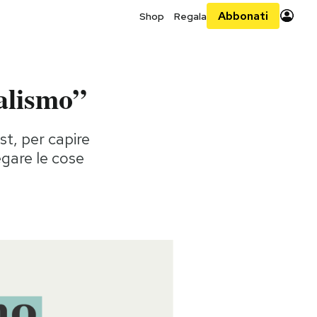
Abbonati
Shop
Regala
nalismo”
st, per capire
egare le cose