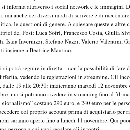
 si informa attraverso i social network e le immagini. 
ti, ma anche dei diversi modi di scrivere e di raccontare
litica, le questioni di genere. A spiegare queste e altre 
dattrici del Post: Luca Sofri, Francesco Costa, Giulia Si
i, Isaia Invernizzi, Stefano Nazzi, Valerio Valentini, G
i insieme a Beatrice Mautino.
ri si potrà seguire in diretta – con la possibilità di far
differita, vedendo le registrazioni in streaming. Gli inc
, dalle 19 alle 20:30: inizieranno martedì 12 novembre 
re, ma si potranno rivedere in streaming fino al 31 m
l giornalismo” costano 290 euro, e 240 euro per le pers
 accedere col proprio account prima di acquistarlo per r
zioni saranno aperte fino a lunedì 11 novembre.
Qui puoi
una persona a cui vuoi regalare gli incontri.