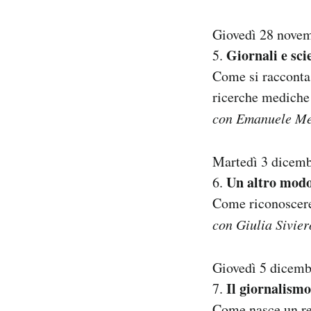
Giovedì 28 nove
Giornali e sci
5.
Come si racconta 
ricerche mediche 
con Emanuele Men
Martedì 3 dicem
Un altro modo
6.
Come riconoscere 
con Giulia Sivier
Giovedì 5 dicemb
Il giornalismo
7.
Come nasce un ret