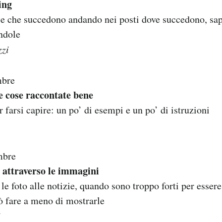
ing
se che succedono andando nei posti dove succedono, sa
andole
zzi
mbre
e cose raccontate bene
 farsi capire: un po’ di esempi e un po’ di istruzioni
mbre
 attraverso le immagini
e foto alle notizie, quando sono troppo forti per essere
ò fare a meno di mostrarle
i