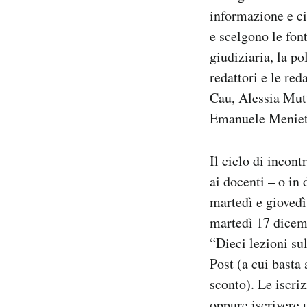
informazione e ci
e scelgono le fon
giudiziaria, la po
redattori e le re
Cau, Alessia Mutt
Emanuele Meniett
Il ciclo di incont
ai docenti – o in 
martedì e giovedì
martedì 17 dicemb
“Dieci lezioni su
Post (a cui basta
sconto). Le iscri
oppure iscrivere 