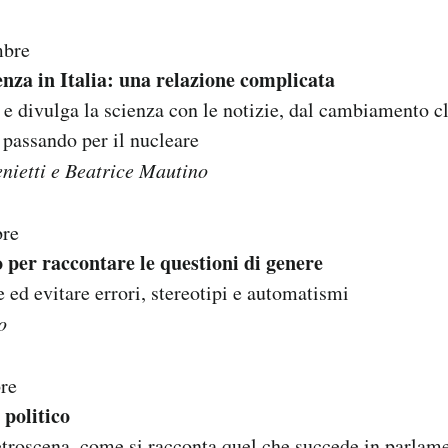
mbre
enza in Italia: una relazione complicata
e divulga la scienza con le notizie, dal cambiamento cl
passando per il nucleare
ietti e Beatrice Mautino
bre
 per raccontare le questioni di genere
ed evitare errori, stereotipi e automatismi
o
re
 politico
roscena, come si racconta quel che succede in parlamen