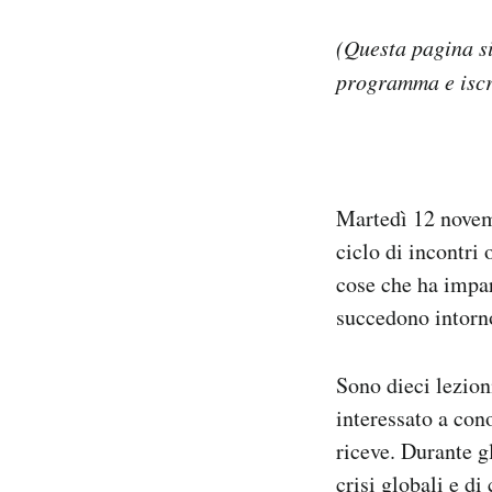
Notifiche mobile
(Questa pagina si 
Regala il Post
Hai bisogno di aiuto?
programma e iscri
Esci
Martedì 12 novemb
ciclo di incontri 
cose che ha impar
succedono intorn
Sono dieci lezion
interessato a con
riceve. Durante g
crisi globali e di