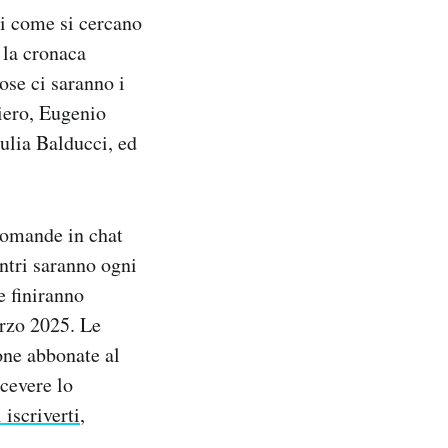
Di come si cercano
 la cronaca
cose ci saranno i
viero, Eugenio
iulia Balducci, ed
e domande in chat
ontri saranno ogni
e finiranno
arzo 2025. Le
one abbonate al
icevere lo
 iscriverti
,