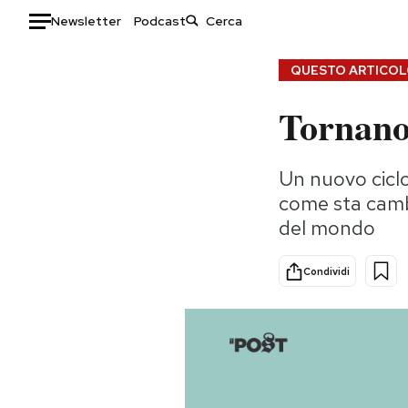
Newsletter
Podcast
Auto
QUESTO ARTICOLO
Tornano 
HOME
Italia
Moda
Un nuovo ciclo 
Mondo
Libri
come sta cambi
Politica
Consumismi
del mondo
Tecnologia
Storie/Idee
Internet
Ok Boomer!
Condividi
Scienza
Media
Cultura
Europa
Economia
Altrecose
Sport
Mondiali calcio 2026