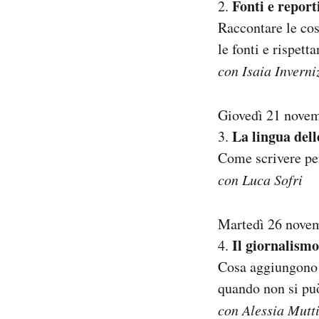
Fonti e report
2.
Raccontare le co
le fonti e rispett
con Isaia Inverni
Giovedì 21 nove
La lingua dell
3.
Come scrivere per
con Luca Sofri
Martedì 26 nove
Il giornalismo
4.
Cosa aggiungono l
quando non si pu
con Alessia Mutt