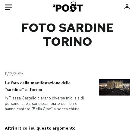
Auto
FOTO SARDINE
TORINO
HOME
Italia
Moda
Mondo
Libri
Politica
Consumismi
11/12/2019
Tecnologia
Storie/Idee
Le foto della manifestazione delle
Internet
Ok Boomer!
“sardine” a Torino
Scienza
Media
In Piazza Castello c'erano diverse migliaia di
Cultura
Europa
persone, che si sono scambiate dei libri e
hanno cantato "Bella Ciao" a bocca chiusa
Economia
Altrecose
Sport
Mondiali calcio 2026
Altri articoli su questo argomento