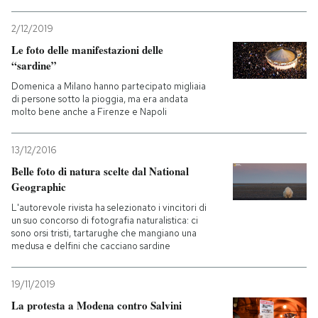
PODCAST
2/12/2019
Le foto delle manifestazioni delle
“sardine”
NEWSLETTER
Domenica a Milano hanno partecipato migliaia
di persone sotto la pioggia, ma era andata
molto bene anche a Firenze e Napoli
I MIEI PREFERITI
13/12/2016
SHOP
Belle foto di natura scelte dal National
Geographic
L'autorevole rivista ha selezionato i vincitori di
CALENDARIO
un suo concorso di fotografia naturalistica: ci
sono orsi tristi, tartarughe che mangiano una
medusa e delfini che cacciano sardine
AREA PERSONALE
19/11/2019
Entra
La protesta a Modena contro Salvini