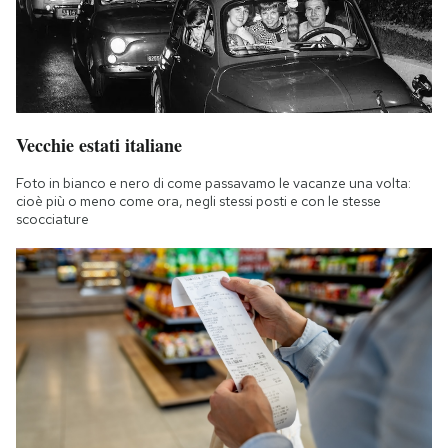
Vecchie estati italiane
Foto in bianco e nero di come passavamo le vacanze una volta:
cioè più o meno come ora, negli stessi posti e con le stesse
scocciature