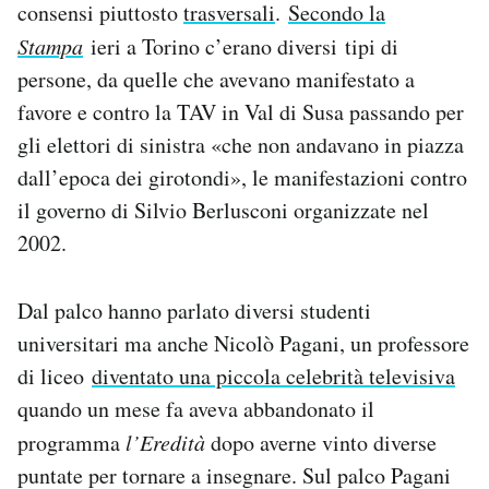
consensi piuttosto
trasversali
.
Secondo la
Notifiche mobile
Stampa
ieri a Torino c’erano diversi tipi di
Regala il Post
Hai bisogno di aiuto?
persone, da quelle che avevano manifestato a
Esci
favore e contro la TAV in Val di Susa passando per
gli elettori di sinistra «che non andavano in piazza
dall’epoca dei girotondi», le manifestazioni contro
il governo di Silvio Berlusconi organizzate nel
2002.
Dal palco hanno parlato diversi studenti
universitari ma anche Nicolò Pagani, un professore
di liceo
diventato una piccola celebrità televisiva
quando un mese fa aveva abbandonato il
programma
l’Eredità
dopo averne vinto diverse
puntate per tornare a insegnare. Sul palco Pagani