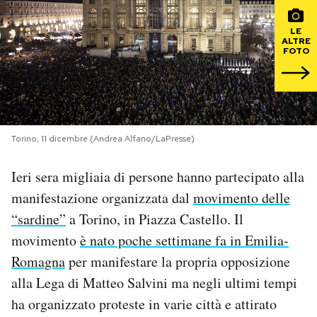
PODCAST
LE
ALTRE
FOTO
NEWSLETTER
I MIEI PREFERITI
Torino, 11 dicembre (Andrea Alfano/LaPresse)
SHOP
Ieri sera migliaia di persone hanno partecipato alla
manifestazione organizzata dal
movimento delle
CALENDARIO
“sardine”
a Torino, in Piazza Castello. Il
movimento
è nato poche settimane fa in Emilia-
Romagna
per manifestare la propria opposizione
AREA PERSONALE
alla Lega di Matteo Salvini ma negli ultimi tempi
Area Personale
ha organizzato proteste in varie città e attirato
Newsletter