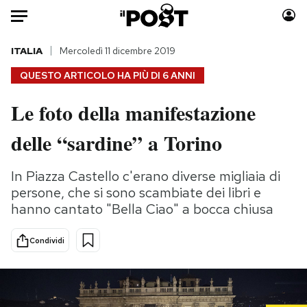
Auto
ITALIA
Mercoledì 11 dicembre 2019
QUESTO ARTICOLO HA PIÙ DI
6 ANNI
HOME
Le foto della manifestazione
Italia
Moda
delle “sardine” a Torino
Mondo
Libri
Politica
Consumismi
In Piazza Castello c'erano diverse migliaia di
Tecnologia
Storie/Idee
persone, che si sono scambiate dei libri e
Internet
Ok Boomer!
hanno cantato "Bella Ciao" a bocca chiusa
Scienza
Media
Cultura
Europa
Condividi
Economia
Altrecose
Sport
Mondiali calcio 2026