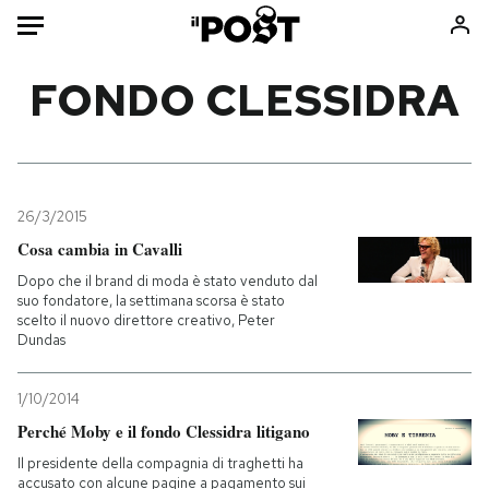
Auto
FONDO CLESSIDRA
HOME
Italia
Moda
Mondo
Libri
26/3/2015
Politica
Consumismi
Cosa cambia in Cavalli
Tecnologia
Storie/Idee
Dopo che il brand di moda è stato venduto dal
suo fondatore, la settimana scorsa è stato
Internet
Ok Boomer!
scelto il nuovo direttore creativo, Peter
Scienza
Media
Dundas
Cultura
Europa
1/10/2014
Economia
Altrecose
Perché Moby e il fondo Clessidra litigano
Sport
Mondiali calcio 2026
Il presidente della compagnia di traghetti ha
accusato con alcune pagine a pagamento sui