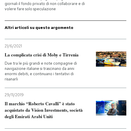
giornali il fondo privato di non collaborare e di
volere fare solo speculazione
PODCAST
Altri articoli su questo argomento
NEWSLETTER
21/6/2021
I MIEI PREFERITI
La complicata crisi di Moby e Tirrenia
Due tra le più grandi e note compagnie di
navigazione italiane si trascinano da anni
SHOP
enormi debiti, e continuano i tentativi di
risanarli
CALENDARIO
29/11/2019
Il marchio “Roberto Cavalli” è stato
AREA PERSONALE
acquistato da Vision Investments, società
degli Emirati Arabi Uniti
Entra