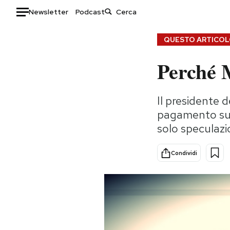
Newsletter
Podcast
Auto
QUESTO ARTICOLO
Perché M
HOME
Italia
Moda
Il presidente 
Mondo
Libri
pagamento sui 
Politica
Consumismi
solo speculaz
Tecnologia
Storie/Idee
Internet
Ok Boomer!
Condividi
Scienza
Media
Cultura
Europa
Economia
Altrecose
Sport
Mondiali calcio 2026