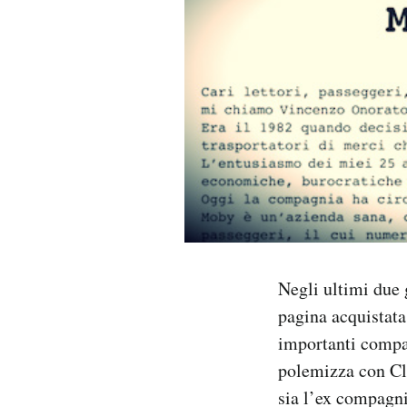
PODCAST
NEWSLETTER
I MIEI PREFERITI
SHOP
CALENDARIO
Negli ultimi due g
pagina acquistata
AREA PERSONALE
importanti compag
polemizza con Cle
Area Personale
sia l’ex compagn
Newsletter