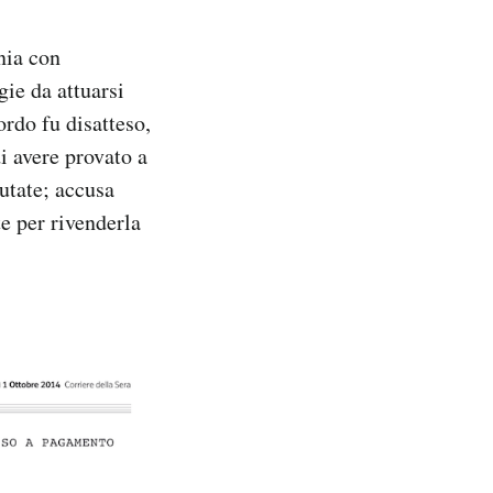
nia con
gie da attuarsi
rdo fu disatteso,
i avere provato a
iutate; accusa
e per rivenderla