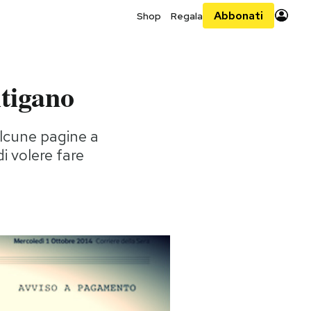
Abbonati
Shop
Regala
itigano
alcune pagine a
i volere fare