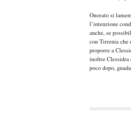
Notifiche mobile
Regala il Post
Onorato si lament
Hai bisogno di aiuto?
l’intenzione cond
Esci
anche, se possibi
con Tirrenia che 
proporre a Clessid
inoltre Clessidra
poco dopo, guada