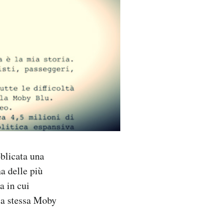
bblicata una
a delle più
a in cui
 la stessa Moby