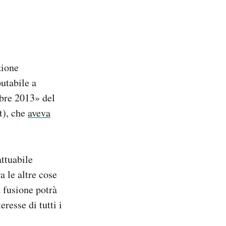
zione
utabile a
bre 2013» del
t), che
aveva
ttuabile
a le altre cose
 fusione potrà
resse di tutti i