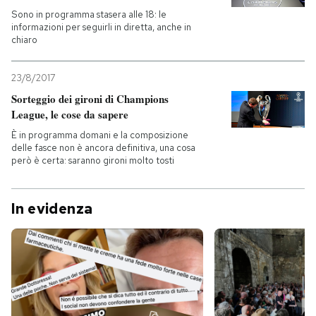
Sono in programma stasera alle 18: le
informazioni per seguirli in diretta, anche in
PODCAST
chiaro
NEWSLETTER
23/8/2017
Sorteggio dei gironi di Champions
League, le cose da sapere
I MIEI PREFERITI
È in programma domani e la composizione
delle fasce non è ancora definitiva, una cosa
però è certa: saranno gironi molto tosti
SHOP
In evidenza
CALENDARIO
AREA PERSONALE
Entra