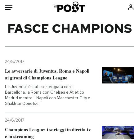
Auto
FASCE CHAMPIONS
HOME
Italia
Moda
Mondo
Libri
24/8/2017
Politica
Consumismi
Le avversarie di Juventus, Roma e Napoli
ai gironi di Champions League
Tecnologia
Storie/Idee
La Juventus è stata sorteggiata con il
Internet
Ok Boomer!
Barcellona, la Roma con Chelsea e Atletico
Scienza
Media
Madrid mentre il Napoli con Manchester City e
Shakhtar Donetsk
Cultura
Europa
Economia
Altrecose
24/8/2017
Sport
Mondiali calcio 2026
Champions League: i sorteggi in diretta tv
e in streaming