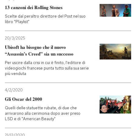
13 canzoni dei Rolling Stones
PODCAST
Scelte dal peraltro direttore del Post nel suo
libro "Playlist"
NEWSLETTER
20/3/2025
Ubisoft ha bisogno che il nuovo
I MIEI PREFERITI
“Assassin’s Creed” sia un successo
Per uscire dalla crisi in cui è finito, l'editore di
videogiochi francese punta tutto sulla sua serie
SHOP
più venduta
4/2/2020
CALENDARIO
Gli Oscar del 2000
Quelli delle statuette rubate, di due che
AREA PERSONALE
arrivarono alla cerimonia dopo aver preso
LSD e di "American Beauty"
Entra
21/12/2020