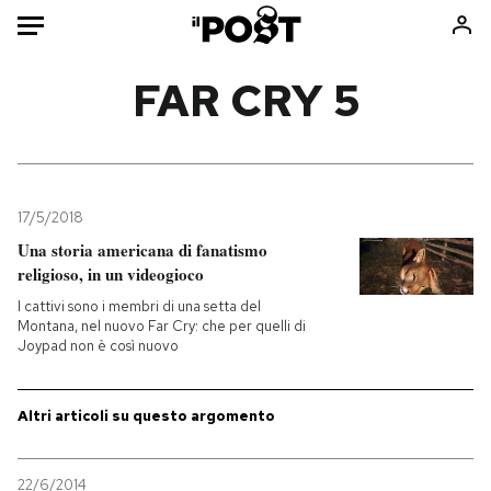
Auto
FAR CRY 5
HOME
Italia
Moda
Mondo
Libri
17/5/2018
Politica
Consumismi
Una storia americana di fanatismo
religioso, in un videogioco
Tecnologia
Storie/Idee
I cattivi sono i membri di una setta del
Internet
Ok Boomer!
Montana, nel nuovo Far Cry: che per quelli di
Scienza
Media
Joypad non è così nuovo
Cultura
Europa
Economia
Altrecose
Altri articoli su questo argomento
Sport
Mondiali calcio 2026
22/6/2014