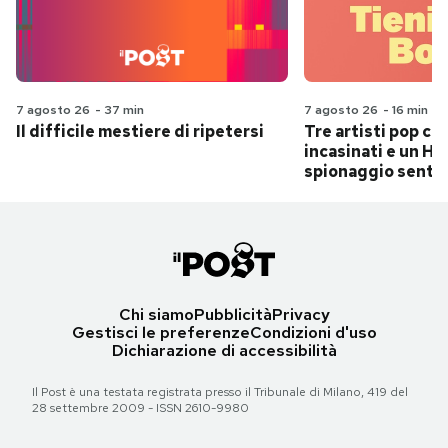
7 agosto 26
-
37 min
7 agosto 26
-
16 min
Il difficile mestiere di ripetersi
Tre artisti pop ch
incasinati e un Hit
spionaggio senti
Chi siamo
Pubblicità
Privacy
Gestisci le preferenze
Condizioni d'uso
Dichiarazione di accessibilità
Il Post è una testata registrata presso il Tribunale di Milano, 419 del
28 settembre 2009 - ISSN 2610-9980