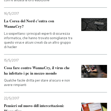
com'è andata la loro esibizione
16/5/2017
La Corea del Nord c’entra con
WannaCry?
Lo sospettano i principali esperti di sicurezza
informatica, che hanno trovato somiglianze tra
questo virus e alcuni creati da un altro gruppo
di hacker
15/5/2017
Cosa fare contro WannaCry, il virus che
ha infettato i pc in mezzo mondo
Qualche facile dritta per stare al sicuro e non
avere rimpianti
22/5/2017
Pensieri sul nuovo ddl intercettazioni:
WannaCry