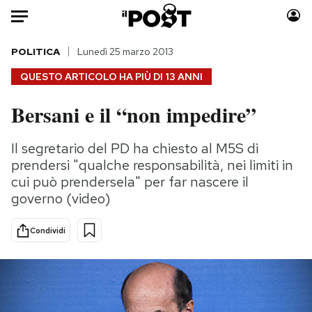
Auto
POLITICA
Lunedì 25 marzo 2013
QUESTO ARTICOLO HA PIÙ DI
13 ANNI
HOME
Bersani e il “non impedire”
Italia
Moda
Mondo
Libri
Il segretario del PD ha chiesto al M5S di
Politica
Consumismi
prendersi "qualche responsabilità, nei limiti in
Tecnologia
Storie/Idee
cui può prendersela" per far nascere il
governo (video)
Internet
Ok Boomer!
Scienza
Media
Condividi
Cultura
Europa
Economia
Altrecose
Sport
Mondiali calcio 2026