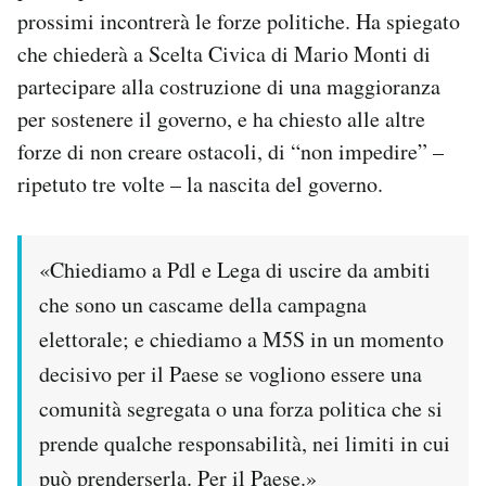
prossimi incontrerà le forze politiche. Ha spiegato
Notifiche mobile
Regala il Post
che chiederà a Scelta Civica di Mario Monti di
Hai bisogno di aiuto?
partecipare alla costruzione di una maggioranza
Esci
per sostenere il governo, e ha chiesto alle altre
forze di non creare ostacoli, di “non impedire” –
ripetuto tre volte – la nascita del governo.
«Chiediamo a Pdl e Lega di uscire da ambiti
che sono un cascame della campagna
elettorale; e chiediamo a M5S in un momento
decisivo per il Paese se vogliono essere una
comunità segregata o una forza politica che si
prende qualche responsabilità, nei limiti in cui
può prenderserla. Per il Paese.»