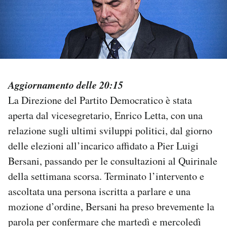
PODCAST
NEWSLETTER
Aggiornamento delle 20:15
I MIEI PREFERITI
La Direzione del Partito Democratico è stata
aperta dal vicesegretario, Enrico Letta, con una
SHOP
relazione sugli ultimi sviluppi politici, dal giorno
delle elezioni all’incarico affidato a Pier Luigi
CALENDARIO
Bersani, passando per le consultazioni al Quirinale
della settimana scorsa. Terminato l’intervento e
AREA PERSONALE
ascoltata una persona iscritta a parlare e una
mozione d’ordine, Bersani ha preso brevemente la
Area Personale
parola per confermare che martedì e mercoledì
Newsletter