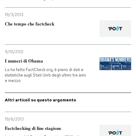
PODCAST
19/3/2013
Che tempo che factcheck
NEWSLETTER
9/10/2012
I MIEI PREFERITI
I numeri di Obama
Lo ha fatto FactCheck.org, è pieno di dati e
SHOP
statistiche sugli Stati Uniti degli ultimi tre anni
e mezzo
CALENDARIO
Altri articoli su questo argomento
AREA PERSONALE
19/6/2013
Entra
Factchecking di fine stagione