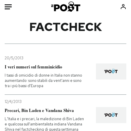
Auto
FACTCHECK
HOME
Italia
Moda
Mondo
Libri
20/5/2013
Politica
Consumismi
I veri numeri sul femminicidio
Tecnologia
Storie/Idee
I tassi di omicidio di donne in Italia non stanno
aumentando: sono stabili da vent'anni e sono
Internet
Ok Boomer!
tra i più bassi d'Europa
Scienza
Media
Cultura
Europa
12/4/2013
Economia
Altrecose
Precari, Bin Laden e Vandana Shiva
Sport
Mondiali calcio 2026
L'Italia e i precari, la maledizione di Bin Laden
e qualcosa sull'ambientalista indiana Vandana
Shiva nel factchecking di questa settimana