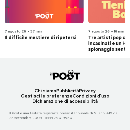
7 agosto 26
-
37 min
7 agosto 26
-
16 min
Il difficile mestiere di ripetersi
Tre artisti pop ch
incasinati e un Hit
spionaggio senti
Chi siamo
Pubblicità
Privacy
Gestisci le preferenze
Condizioni d'uso
Dichiarazione di accessibilità
Il Post è una testata registrata presso il Tribunale di Milano, 419 del
28 settembre 2009 - ISSN 2610-9980