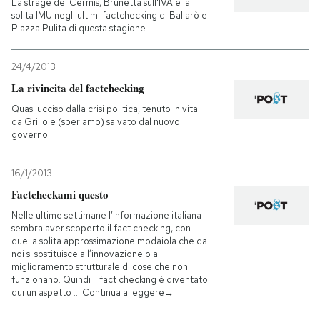
La strage del Cermis, Brunetta sull'IVA e la
solita IMU negli ultimi factchecking di Ballarò e
Piazza Pulita di questa stagione
24/4/2013
La rivincita del factchecking
Quasi ucciso dalla crisi politica, tenuto in vita
da Grillo e (speriamo) salvato dal nuovo
governo
16/1/2013
Factcheckami questo
Nelle ultime settimane l’informazione italiana
sembra aver scoperto il fact checking, con
quella solita approssimazione modaiola che da
noi si sostituisce all’innovazione o al
miglioramento strutturale di cose che non
funzionano. Quindi il fact checking è diventato
qui un aspetto … Continua a leggere→