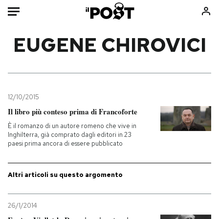
Auto
EUGENE CHIROVICI
HOME
Italia
Moda
Mondo
Libri
12/10/2015
Politica
Consumismi
Il libro più conteso prima di Francoforte
Tecnologia
Storie/Idee
È il romanzo di un autore romeno che vive in
Inghilterra, già comprato dagli editori in 23
Internet
Ok Boomer!
paesi prima ancora di essere pubblicato
Scienza
Media
Cultura
Europa
Altri articoli su questo argomento
Economia
Altrecose
Sport
Mondiali calcio 2026
26/1/2014