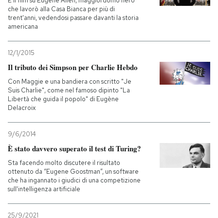
È il film su Eugene Allen, maggiordomo nero
che lavorò alla Casa Bianca per più di
trent'anni, vedendosi passare davanti la storia
americana
12/1/2015
Il tributo dei Simpson per Charlie Hebdo
Con Maggie e una bandiera con scritto "Je
Suis Charlie", come nel famoso dipinto "La
Libertà che guida il popolo" di Eugène
Delacroix
9/6/2014
È stato davvero superato il test di Turing?
Sta facendo molto discutere il risultato
ottenuto da “Eugene Goostman”, un software
che ha ingannato i giudici di una competizione
sull'intelligenza artificiale
25/9/2021