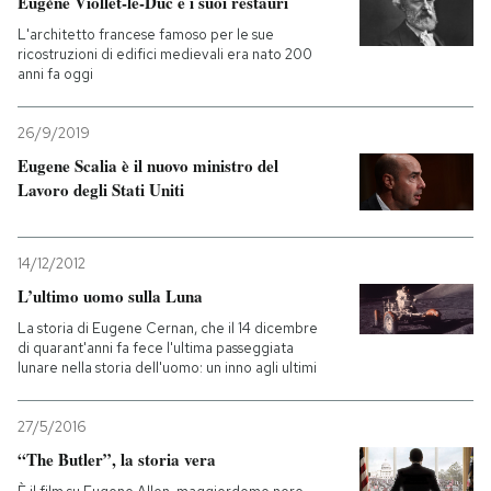
Eugène Viollet-le-Duc e i suoi restauri
L'architetto francese famoso per le sue
PODCAST
ricostruzioni di edifici medievali era nato 200
anni fa oggi
NEWSLETTER
26/9/2019
Eugene Scalia è il nuovo ministro del
Lavoro degli Stati Uniti
I MIEI PREFERITI
SHOP
14/12/2012
L’ultimo uomo sulla Luna
La storia di Eugene Cernan, che il 14 dicembre
CALENDARIO
di quarant'anni fa fece l'ultima passeggiata
lunare nella storia dell'uomo: un inno agli ultimi
AREA PERSONALE
27/5/2016
Entra
“The Butler”, la storia vera