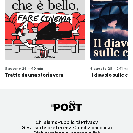
6 agosto 26
-
49 min
6 agosto 26
-
241 min
Tratto da una storia vera
Il diavolo sulle col
Chi siamo
Pubblicità
Privacy
Gestisci le preferenze
Condizioni d'uso
Dichiarazione di accessibilità