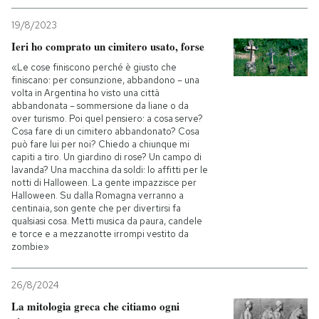
19/8/2023
Ieri ho comprato un cimitero usato, forse
«Le cose finiscono perché è giusto che
finiscano: per consunzione, abbandono – una
volta in Argentina ho visto una città
abbandonata – sommersione da liane o da
over turismo. Poi quel pensiero: a cosa serve?
Cosa fare di un cimitero abbandonato? Cosa
può fare lui per noi? Chiedo a chiunque mi
capiti a tiro. Un giardino di rose? Un campo di
lavanda? Una macchina da soldi: lo affitti per le
notti di Halloween. La gente impazzisce per
Halloween. Su dalla Romagna verranno a
centinaia, son gente che per divertirsi fa
qualsiasi cosa. Metti musica da paura, candele
e torce e a mezzanotte irrompi vestito da
zombie»
26/8/2024
La mitologia greca che citiamo ogni