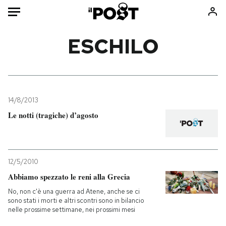
Auto
ESCHILO
HOME
Italia
Moda
Mondo
Libri
14/8/2013
Politica
Consumismi
Le notti (tragiche) d’agosto
Tecnologia
Storie/Idee
Internet
Ok Boomer!
Scienza
Media
12/5/2010
Cultura
Europa
Abbiamo spezzato le reni alla Grecia
Economia
Altrecose
No, non c'è una guerra ad Atene, anche se ci
sono stati i morti e altri scontri sono in bilancio
Sport
Mondiali calcio 2026
nelle prossime settimane, nei prossimi mesi