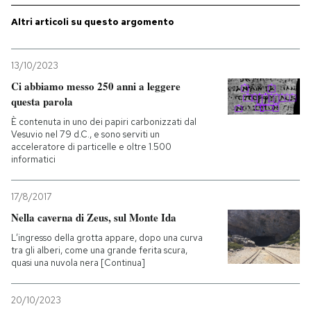
Altri articoli su questo argomento
PODCAST
13/10/2023
NEWSLETTER
Ci abbiamo messo 250 anni a leggere
questa parola
I MIEI PREFERITI
È contenuta in uno dei papiri carbonizzati dal
Vesuvio nel 79 d.C., e sono serviti un
acceleratore di particelle e oltre 1.500
informatici
SHOP
17/8/2017
CALENDARIO
Nella caverna di Zeus, sul Monte Ida
L’ingresso della grotta appare, dopo una curva
tra gli alberi, come una grande ferita scura,
AREA PERSONALE
quasi una nuvola nera [Continua]
Entra
20/10/2023