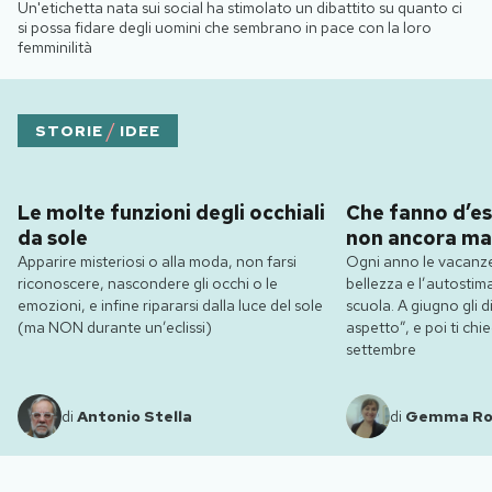
Un'etichetta nata sui social ha stimolato un dibattito su quanto ci
si possa fidare degli uomini che sembrano in pace con la loro
femminilità
/
STORIE
IDEE
Le molte funzioni degli occhiali
Che fanno d’es
da sole
non ancora ma
Apparire misteriosi o alla moda, non farsi
Ogni anno le vacanze
riconoscere, nascondere gli occhi o le
bellezza e l’autostim
emozioni, e infine ripararsi dalla luce del sole
scuola. A giugno gli dic
(ma NON durante un’eclissi)
aspetto”, e poi ti ch
settembre
di
Antonio Stella
di
Gemma R