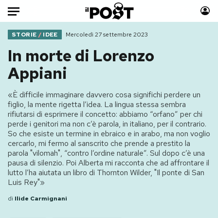
Auto
STORIE
/
IDEE
Mercoledì 27 settembre 2023
In morte di Lorenzo
HOME
Appiani
Italia
Moda
«È difficile immaginare davvero cosa significhi perdere un
Mondo
Libri
figlio, la mente rigetta l’idea. La lingua stessa sembra
Politica
Consumismi
rifiutarsi di esprimere il concetto: abbiamo “orfano” per chi
perde i genitori ma non c’è parola, in italiano, per il contrario.
Tecnologia
Storie/Idee
So che esiste un termine in ebraico e in arabo, ma non voglio
Internet
Ok Boomer!
cercarlo, mi fermo al sanscrito che prende a prestito la
Scienza
Media
parola "vilomah", “contro l’ordine naturale”. Sul dopo c’è una
pausa di silenzio. Poi Alberta mi racconta che ad affrontare il
Cultura
Europa
lutto l’ha aiutata un libro di Thornton Wilder, "Il ponte di San
Economia
Altrecose
Luis Rey"»
Sport
Mondiali calcio 2026
di
Ilide Carmignani