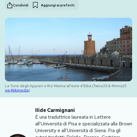
Condividi
Aggiungi ai preferiti
PODCAST
NEWSLETTER
I MIEI PREFERITI
SHOP
La Torre degli Appiani a Rio Marina all'isola d'Elba (Twice25 & Rinina25
via Wikimedia
)
CALENDARIO
Ilide Carmignani
AREA PERSONALE
È una traduttrice laureata in Lettere
all’Università di Pisa e specializzata alla Brown
Area Personale
University e all’Università di Siena. Fra gli
Newsletter