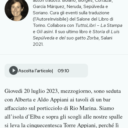
autori tradotti: Bolaño, Borges, Cortázar,
Notifiche mobile
García Márquez, Neruda, Sepúlveda e
Regala il Post
Soriano. Cura gli eventi sulla traduzione
(l’AutoreInvisibile) del Salone del Libro di
Hai bisogno di aiuto?
Torino. Collabora con
TuttoLibri – La Stampa
Esci
e
Gli asini
. Il suo ultimo libro è
Storia di Luis
Sepúlveda e del suo gatto Zorba
, Salani
2021.
Ascolta l'articolo
09:10
Giovedì 20 luglio 2023, mezzogiorno, sono seduta
con Alberta e Aldo Appiani ai tavoli di un bar
affacciato sul porticciolo di Rio Marina. Siamo
all’isola d’Elba e sopra gli scogli alle nostre spalle
si leva la cinquecentesca Torre Appiani, perché lì