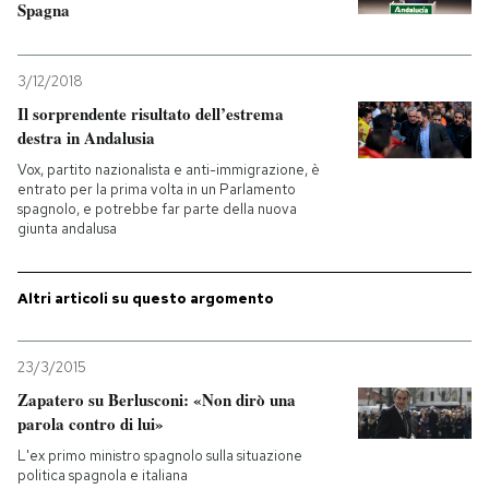
Spagna
PODCAST
3/12/2018
Il sorprendente risultato dell’estrema
NEWSLETTER
destra in Andalusia
Vox, partito nazionalista e anti-immigrazione, è
I MIEI PREFERITI
entrato per la prima volta in un Parlamento
spagnolo, e potrebbe far parte della nuova
giunta andalusa
SHOP
Altri articoli su questo argomento
CALENDARIO
23/3/2015
Zapatero su Berlusconi: «Non dirò una
AREA PERSONALE
parola contro di lui»
Entra
L'ex primo ministro spagnolo sulla situazione
politica spagnola e italiana