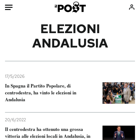
Auto
ELEZIONI
ANDALUSIA
HOME
Italia
Moda
Mondo
Libri
Politica
Consumismi
17/5/2026
Tecnologia
Storie/Idee
In Spagna il Partito Popolare, di
Internet
Ok Boomer!
centrodestra, ha vinto le elezioni in
Scienza
Media
Andalusia
Cultura
Europa
Economia
Altrecose
20/6/2022
Sport
Mondiali calcio 2026
Il centrodestra ha ottenuto una grossa
vittoria alle elezioni locali in Andalusia, in