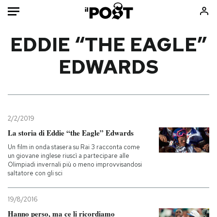
Auto
EDDIE “THE EAGLE”
EDWARDS
HOME
Italia
Moda
Mondo
Libri
Politica
Consumismi
2/2/2019
Tecnologia
Storie/Idee
La storia di Eddie “the Eagle” Edwards
Internet
Ok Boomer!
Un film in onda stasera su Rai 3 racconta come
Scienza
Media
un giovane inglese riuscì a partecipare alle
Olimpiadi invernali più o meno improvvisandosi
Cultura
Europa
saltatore con gli sci
Economia
Altrecose
Sport
Mondiali calcio 2026
19/8/2016
Hanno perso, ma ce li ricordiamo