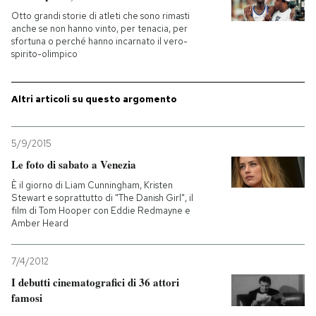
Otto grandi storie di atleti che sono rimasti
PODCAST
anche se non hanno vinto, per tenacia, per
sfortuna o perché hanno incarnato il vero-
spirito-olimpico
NEWSLETTER
Altri articoli su questo argomento
I MIEI PREFERITI
5/9/2015
Le foto di sabato a Venezia
SHOP
È il giorno di Liam Cunningham, Kristen
Stewart e soprattutto di "The Danish Girl", il
film di Tom Hooper con Eddie Redmayne e
CALENDARIO
Amber Heard
AREA PERSONALE
7/4/2012
I debutti cinematografici di 36 attori
Entra
famosi