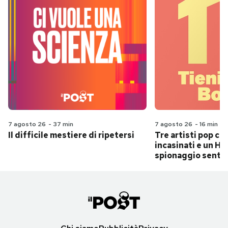
7 agosto 26
-
37 min
7 agosto 26
-
16 min
Il difficile mestiere di ripetersi
Tre artisti pop ch
incasinati e un Hit
spionaggio senti