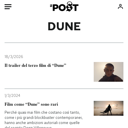
Auto
DUNE
HOME
Italia
Moda
Mondo
Libri
18/3/2026
Politica
Consumismi
Il trailer del terzo film di “Dune”
Tecnologia
Storie/Idee
Internet
Ok Boomer!
Scienza
Media
1/3/2024
Cultura
Europa
Film come “Dune” sono rari
Economia
Altrecose
Perché quasi mai film che costano così tanto,
Sport
Mondiali calcio 2026
come i più grandi blockbuster contemporanei,
hanno anche ambizioni autoriali come quelle
del regista Denis Villeneuve