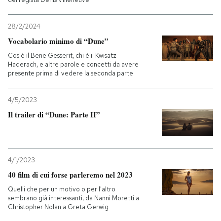
PODCAST
28/2/2024
Vocabolario minimo di “Dune”
NEWSLETTER
Cos'è il Bene Gesserit, chi è il Kwisatz
Haderach, e altre parole e concetti da avere
presente prima di vedere la seconda parte
I MIEI PREFERITI
4/5/2023
Il trailer di “Dune: Parte II”
SHOP
CALENDARIO
4/1/2023
40 film di cui forse parleremo nel 2023
AREA PERSONALE
Quelli che per un motivo o per l'altro
sembrano già interessanti, da Nanni Moretti a
Entra
Christopher Nolan a Greta Gerwig