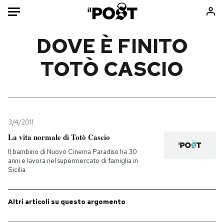
Auto
DOVE È FINITO
TOTÒ CASCIO
HOME
Italia
Moda
Mondo
Libri
Politica
Consumismi
3/4/2011
Tecnologia
Storie/Idee
La vita normale di Totò Cascio
Internet
Ok Boomer!
Il bambino di Nuovo Cinema Paradiso ha 30
Scienza
Media
anni e lavora nel supermercato di famiglia in
Sicilia
Cultura
Europa
Economia
Altrecose
Sport
Mondiali calcio 2026
Altri articoli su questo argomento