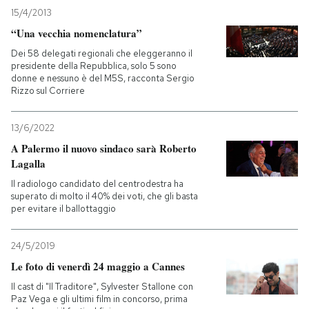
15/4/2013
PODCAST
“Una vecchia nomenclatura”
Dei 58 delegati regionali che eleggeranno il
presidente della Repubblica, solo 5 sono
NEWSLETTER
donne e nessuno è del M5S, racconta Sergio
Rizzo sul Corriere
I MIEI PREFERITI
13/6/2022
A Palermo il nuovo sindaco sarà Roberto
Lagalla
SHOP
Il radiologo candidato del centrodestra ha
superato di molto il 40% dei voti, che gli basta
per evitare il ballottaggio
CALENDARIO
24/5/2019
AREA PERSONALE
Le foto di venerdì 24 maggio a Cannes
Entra
Il cast di "Il Traditore", Sylvester Stallone con
Paz Vega e gli ultimi film in concorso, prima