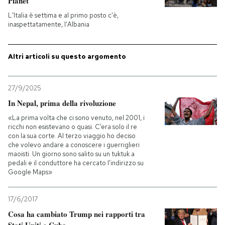
Planet
L'Italia è settima e al primo posto c'è,
PODCAST
inaspettatamente, l'Albania
NEWSLETTER
Altri articoli su questo argomento
I MIEI PREFERITI
27/9/2025
In Nepal, prima della rivoluzione
«La prima volta che ci sono venuto, nel 2001, i
SHOP
ricchi non esistevano o quasi. C’era solo il re
con la sua corte. Al terzo viaggio ho deciso
che volevo andare a conoscere i guerriglieri
CALENDARIO
maoisti. Un giorno sono salito su un tuktuk a
pedali e il conduttore ha cercato l’indirizzo su
Google Maps»
AREA PERSONALE
17/6/2017
Entra
Cosa ha cambiato Trump nei rapporti tra