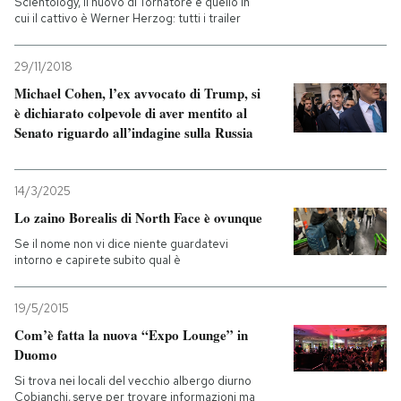
Scientology, il nuovo di Tornatore e quello in
cui il cattivo è Werner Herzog: tutti i trailer
29/11/2018
Michael Cohen, l’ex avvocato di Trump, si
è dichiarato colpevole di aver mentito al
Senato riguardo all’indagine sulla Russia
14/3/2025
Lo zaino Borealis di North Face è ovunque
Se il nome non vi dice niente guardatevi
intorno e capirete subito qual è
19/5/2015
Com’è fatta la nuova “Expo Lounge” in
Duomo
Si trova nei locali del vecchio albergo diurno
Cobianchi, serve per trovare informazioni ma