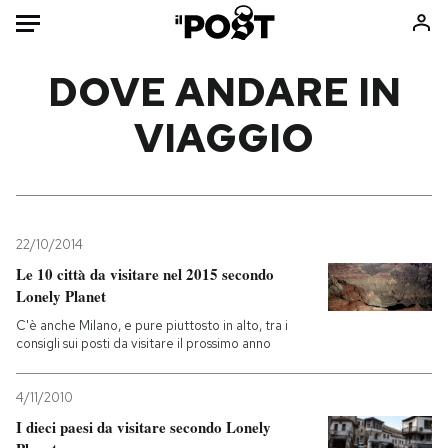
Auto
DOVE ANDARE IN
VIAGGIO
HOME
Italia
Moda
Mondo
Libri
Politica
Consumismi
22/10/2014
Tecnologia
Storie/Idee
Le 10 città da visitare nel 2015 secondo
Internet
Ok Boomer!
Lonely Planet
Scienza
Media
C'è anche Milano, e pure piuttosto in alto, tra i
Cultura
Europa
consigli sui posti da visitare il prossimo anno
Economia
Altrecose
4/11/2010
Sport
Mondiali calcio 2026
I dieci paesi da visitare secondo Lonely