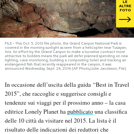
LE
ALTRE
FOTO
PODCAST
NEWSLETTER
FILE - This Oct. 5, 2013 file photo, the Grand Canyon National Park is
covered in the morning sunlight as seen from a helicopter near Tusayan,
I MIEI PREFERITI
Ariz. An effort by the Grand Canyon to make a lucrative contract more
attractive to bidders means the park will defer planned spending on new
lighting, cave monitoring, building a composting toilet and tracking an
endangered fish that recently reappeared in the canyon, it was
announced Wednesday, Sept. 24, 2014.(AP Photo/Julie Jacobson, File)
SHOP
In occasione dell’uscita della guida “Best in Travel
CALENDARIO
2015”, che raccoglie e suggerisce consigli e
tendenze sui viaggi per il prossimo anno – la casa
editrice Lonely Planet ha
AREA PERSONALE
pubblicato
una classifica
delle 10 città da visitare nel 2015. La lista è il
Area Personale
risultato delle indicazioni dei redattori che
Newsletter