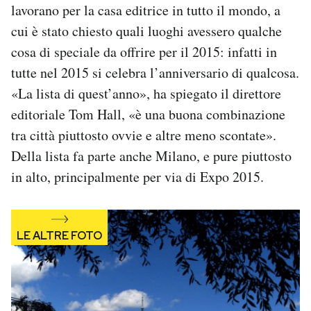
lavorano per la casa editrice in tutto il mondo, a
Notifiche mobile
cui è stato chiesto quali luoghi avessero qualche
Regala il Post
Hai bisogno di aiuto?
cosa di speciale da offrire per il 2015: infatti in
Esci
tutte nel 2015 si celebra l’anniversario di qualcosa.
«La lista di quest’anno», ha spiegato il direttore
editoriale Tom Hall, «è una buona combinazione
tra città piuttosto ovvie e altre meno scontate».
Della lista fa parte anche Milano, e pure piuttosto
in alto, principalmente per via di Expo 2015.