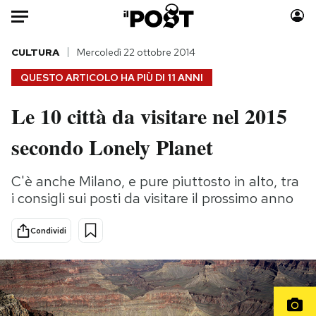
Auto
CULTURA
Mercoledì 22 ottobre 2014
QUESTO ARTICOLO HA PIÙ DI
11 ANNI
HOME
Le 10 città da visitare nel 2015
Italia
Moda
secondo Lonely Planet
Mondo
Libri
Politica
Consumismi
C'è anche Milano, e pure piuttosto in alto, tra
Tecnologia
Storie/Idee
i consigli sui posti da visitare il prossimo anno
Internet
Ok Boomer!
Scienza
Media
Condividi
Cultura
Europa
Economia
Altrecose
Sport
Mondiali calcio 2026