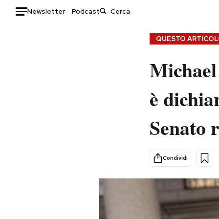
Newsletter
Podcast
Auto
QUESTO ARTICOLO
HOME
Michael 
Italia
Moda
è dichia
Mondo
Libri
Politica
Consumismi
Senato r
Tecnologia
Storie/Idee
Internet
Ok Boomer!
Scienza
Media
Condividi
Cultura
Europa
Economia
Altrecose
Sport
Mondiali calcio 2026