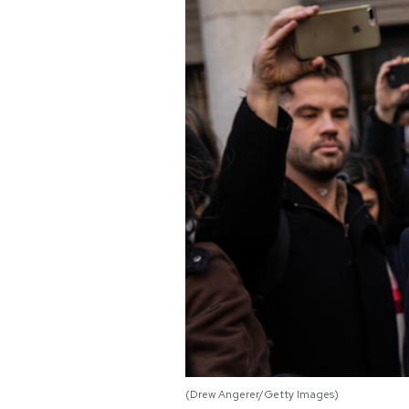
PODCAST
NEWSLETTER
I MIEI PREFERITI
SHOP
CALENDARIO
AREA PERSONALE
Area Personale
(Drew Angerer/Getty Images)
Newsletter