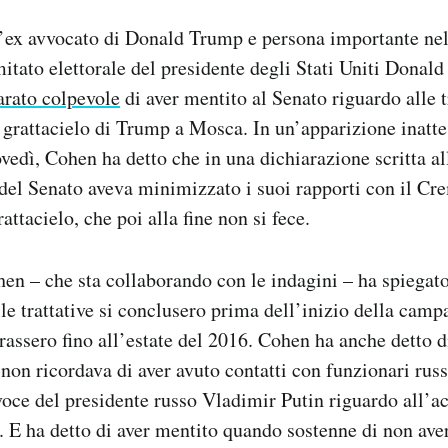
’ex avvocato di Donald Trump e persona importante nel
omitato elettorale del presidente degli Stati Uniti Donal
iarato colpevole
di aver mentito al Senato riguardo alle tr
 grattacielo di Trump a Mosca. In un’apparizione inatte
vedì, Cohen ha detto che in una dichiarazione scritta 
 del Senato aveva minimizzato i suoi rapporti con il Cr
attacielo, che poi alla fine non si fece.
hen – che sta collaborando con le indagini – ha spiegato
le trattative si conclusero prima dell’inizio della camp
trassero fino all’estate del 2016. Cohen ha anche detto d
non ricordava di aver avuto contatti con funzionari russ
voce del presidente russo Vladimir Putin riguardo all’a
li. E ha detto di aver mentito quando sostenne di non av