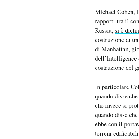
Notifiche mobile
Michael Cohen, l
Regala il Post
rapporti tra il c
Hai bisogno di aiuto?
Russia,
si è dich
Esci
costruzione di un
di Manhattan, gio
dell’Intelligence
costruzione del gr
In particolare Co
quando disse che 
che invece si pro
quando disse che 
ebbe con il porta
terreni edificabi