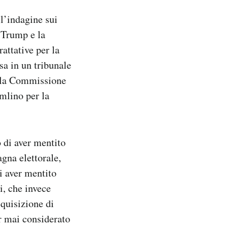
l’indagine sui
d Trump e la
attative per la
sa in un tribunale
alla Commissione
emlino per la
 di aver mentito
agna elettorale,
i aver mentito
i, che invece
cquisizione di
er mai considerato