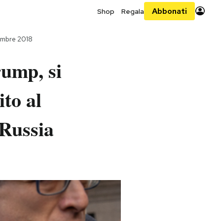
Abbonati
Shop
Regala
embre 2018
rump, si
ito al
 Russia