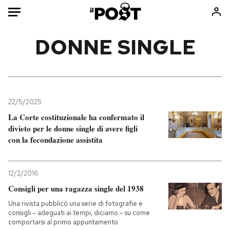
Auto
DONNE SINGLE
HOME
Italia
Moda
Mondo
Libri
22/5/2025
Politica
Consumismi
La Corte costituzionale ha confermato il
divieto per le donne single di avere figli
Tecnologia
Storie/Idee
con la fecondazione assistita
Internet
Ok Boomer!
Scienza
Media
12/2/2016
Cultura
Europa
Consigli per una ragazza single del 1938
Economia
Altrecose
Una rivista pubblicò una serie di fotografie e
Sport
Mondiali calcio 2026
consigli – adeguati ai tempi, diciamo – su come
comportarsi al primo appuntamento