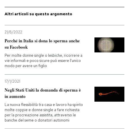
PODCAST
Altri articoli su questo argomento
NEWSLETTER
21/8/2022
Perché in Italia si dona lo sperma anche
su Facebook
I MIEI PREFERITI
Per molte donne single o lesbiche, ricorrere a
vie informali e poco sicure può essere l'unico
modo per avere un figlio
SHOP
17/1/2021
CALENDARIO
Negli Stati Uniti la domanda di sperma è
in aumento
La nuova flessibilità tra casa e lavoro ha spinto
AREA PERSONALE
molte coppie e donne single a fare richiesta
per la procreazione assistita, attraverso le
Entra
banche del seme o donatori autonomi