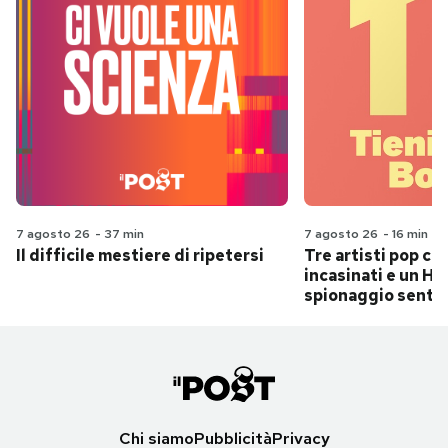
7 agosto 26
-
37 min
7 agosto 26
-
16 min
Il difficile mestiere di ripetersi
Tre artisti pop ch
incasinati e un Hit
spionaggio senti
Chi siamo
Pubblicità
Privacy