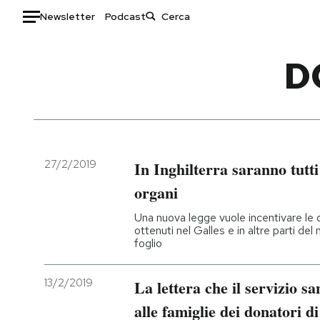
Newsletter
Podcast
Auto
D
HOME
Italia
Moda
Mondo
Libri
Politica
Consumismi
27/2/2019
In Inghilterra saranno tutt
Tecnologia
Storie/Idee
organi
Internet
Ok Boomer!
Una nuova legge vuole incentivare le 
Scienza
Media
ottenuti nel Galles e in altre parti del
foglio
Cultura
Europa
Economia
Altrecose
13/2/2019
La lettera che il servizio s
Sport
Mondiali calcio 2026
alle famiglie dei donatori d