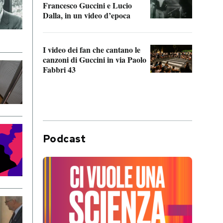
Francesco Guccini e Lucio
“Loco
Dalla, in un video d’epoca
Franc
I video dei fan che cantano le
Il de
canzoni di Guccini in via Paolo
Edoar
Fabbri 43
cappi
Podcast