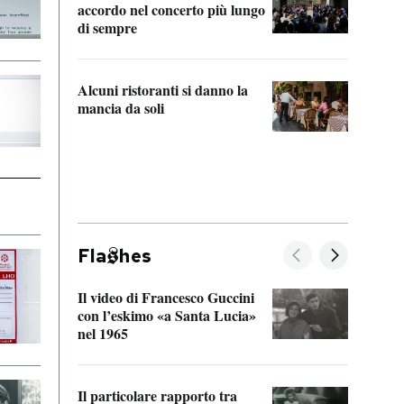
accordo nel concerto più lungo
di sempre
Il ci
parla
Alcuni ristoranti si danno la
nessu
mancia da soli
Fla
hes
Il video di Francesco Guccini
Sulla
con l’eskimo «a Santa Lucia»
vorti
nel 1965
veder
Il particolare rapporto tra
La ve