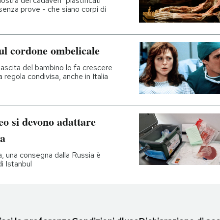
stra dei cadaveri "plastificati"
senza prove - che siano corpi di
sul cordone ombelicale
ascita del bambino lo fa crescere
regola condivisa, anche in Italia
eo si devono adattare
na
a, una consegna dalla Russia è
i Istanbul