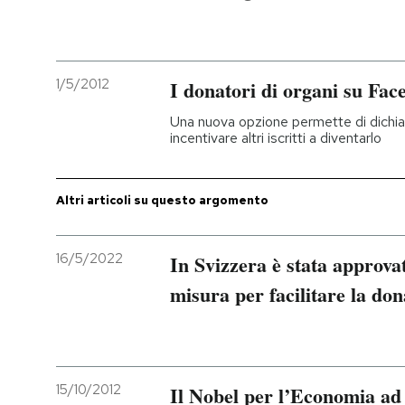
PODCAST
1/5/2012
I donatori di organi su Fac
NEWSLETTER
Una nuova opzione permette di dichiara
incentivare altri iscritti a diventarlo
I MIEI PREFERITI
Altri articoli su questo argomento
SHOP
16/5/2022
In Svizzera è stata approv
CALENDARIO
misura per facilitare la do
AREA PERSONALE
Entra
15/10/2012
Il Nobel per l’Economia ad 