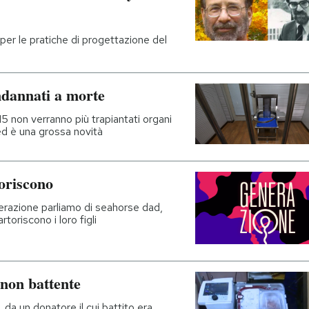
 e per le pratiche di progettazione del
ndannati a morte
5 non verranno più trapiantati organi
 ed è una grossa novità
oriscono
erazione parliamo di seahorse dad,
toriscono i loro figli
 non battente
 da un donatore il cui battito era