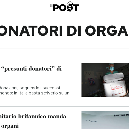
ONATORI DI ORGA
i “presunti donatori” di
donazioni, seguendo i successi
 mondo: in Italia basta scriverlo su un
anitario britannico manda
i organi