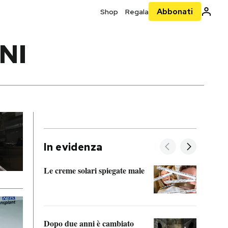
Abbonati
Shop
Regala
NI
In evidenza
Le creme solari spiegate male
FitAc
guerr
Dopo due anni è cambiato
A cos