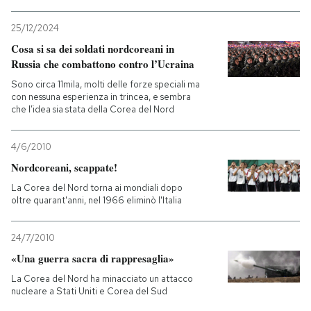
PODCAST
25/12/2024
Cosa si sa dei soldati nordcoreani in
Russia che combattono contro l’Ucraina
NEWSLETTER
Sono circa 11mila, molti delle forze speciali ma
con nessuna esperienza in trincea, e sembra
che l’idea sia stata della Corea del Nord
I MIEI PREFERITI
4/6/2010
SHOP
Nordcoreani, scappate!
La Corea del Nord torna ai mondiali dopo
oltre quarant'anni, nel 1966 eliminò l'Italia
CALENDARIO
24/7/2010
AREA PERSONALE
«Una guerra sacra di rappresaglia»
La Corea del Nord ha minacciato un attacco
Entra
nucleare a Stati Uniti e Corea del Sud