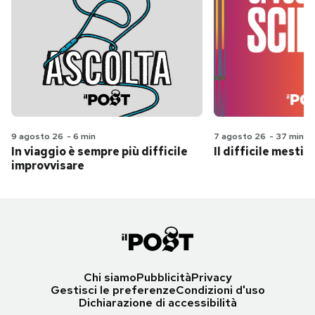
9 agosto 26
-
6 min
7 agosto 26
-
37 min
In viaggio è sempre più difficile
Il difficile mestie
improvvisare
Chi siamo
Pubblicità
Privacy
Gestisci le preferenze
Condizioni d'uso
Dichiarazione di accessibilità