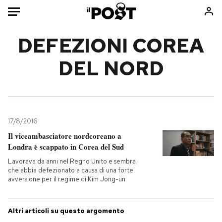
Auto
DEFEZIONI COREA
DEL NORD
HOME
Italia
Moda
Mondo
Libri
Politica
Consumismi
17/8/2016
Tecnologia
Storie/Idee
Il viceambasciatore nordcoreano a
Internet
Ok Boomer!
Londra è scappato in Corea del Sud
Scienza
Media
Lavorava da anni nel Regno Unito e sembra
Cultura
Europa
che abbia defezionato a causa di una forte
avversione per il regime di Kim Jong-un
Economia
Altrecose
Sport
Mondiali calcio 2026
Altri articoli su questo argomento