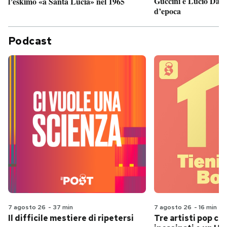
Guccini e Lucio Dalla
l’eskimo «a Santa Lucia» nel 1965
d’epoca
Podcast
7 agosto 26
-
37 min
7 agosto 26
-
16 min
Il difficile mestiere di ripetersi
Tre artisti pop ch