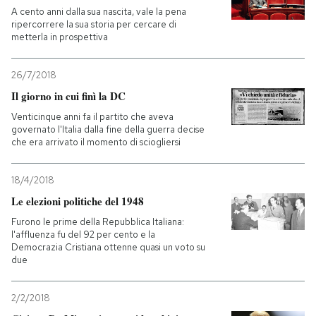
A cento anni dalla sua nascita, vale la pena
ripercorrere la sua storia per cercare di
PODCAST
metterla in prospettiva
NEWSLETTER
26/7/2018
Il giorno in cui finì la DC
Venticinque anni fa il partito che aveva
I MIEI PREFERITI
governato l'Italia dalla fine della guerra decise
che era arrivato il momento di sciogliersi
SHOP
18/4/2018
Le elezioni politiche del 1948
CALENDARIO
Furono le prime della Repubblica Italiana:
l'affluenza fu del 92 per cento e la
Democrazia Cristiana ottenne quasi un voto su
AREA PERSONALE
due
Entra
2/2/2018