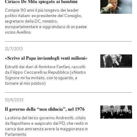
Ciriaco De Mita spiegato ai bambini
Compie 90 anni il più longevo dei leader
politici italiani: ex presidente del Consiglio,
segretario della DC, ministro,
europarlamentare e oggi sindaco di un paese
vicino Avellino
12/7/2013
«Scrivo al Papa inviandogli venti milioni»
Estratti dai diari di Amintore Fanfani, raccolti
da Filippo Ceccarelli su Repubblica («Nostro
Signore mi ha invitato, con lo sguardo, a
tornare al mio posto»)
10/4/2013
Il governo della “non sfiducia”, nel 1976
La storia del terzo governo Andreotti, citato
da Napolitano e auspicato dal PD, che restò in
carica due anni senza avere la maggioranza in
Parlamento