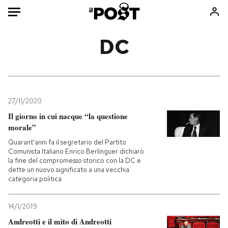
Auto
DC
HOME
Italia
Moda
Mondo
Libri
27/11/2020
Politica
Consumismi
Il giorno in cui nacque “la questione
morale”
Tecnologia
Storie/Idee
Quarant'anni fa il segretario del Partito
Internet
Ok Boomer!
Comunista Italiano Enrico Berlinguer dichiarò
Scienza
Media
la fine del compromesso storico con la DC e
dette un nuovo significato a una vecchia
Cultura
Europa
categoria politica
Economia
Altrecose
Sport
Mondiali calcio 2026
14/1/2019
Andreotti e il mito di Andreotti