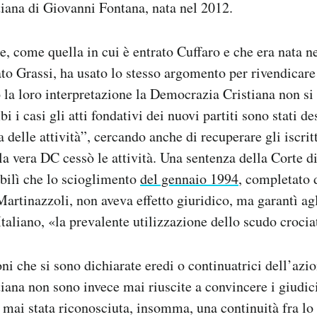
iana di Giovanni Fontana, nata nel 2012.
, come quella in cui è entrato Cuffaro e che era nata n
ato Grassi, ha usato lo stesso argomento per rivendicare
 la loro interpretazione la Democrazia Cristiana non si
bi i casi gli atti fondativi dei nuovi partiti sono stati de
delle attività”, cercando anche di recuperare gli iscritt
 la vera DC cessò le attività. Una sentenza della Corte d
tabilì che lo scioglimento
del gennaio 1994
, completato 
rtinazzoli, non aveva effetto giuridico, ma garantì agli 
Italiano, «la prevalente utilizzazione dello scudo crocia
ni che si sono dichiarate eredi o continuatrici dell’azio
ana non sono invece mai riuscite a convincere i giudici
è mai stata riconosciuta, insomma, una continuità fra lo 