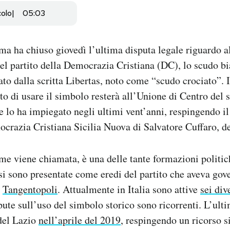
colo
05:03
oma ha chiuso giovedì l’ultima disputa legale riguardo al
el partito della Democrazia Cristiana (DC), lo scudo b
o dalla scritta Libertas, noto come “scudo crociato”. I
tto di usare il simbolo resterà all’Unione di Centro del 
 lo ha impiegato negli ultimi vent’anni, respingendo il
ocrazia Cristiana Sicilia Nuova di Salvatore Cuffaro, de
e viene chiamata, è una delle tante formazioni politic
 si sono presentate come eredi del partito che aveva gove
a
Tangentopoli
. Attualmente in Italia sono attive
sei di
pute sull’uso del simbolo storico sono ricorrenti. L’ulti
del Lazio
nell’aprile del 2019
, respingendo un ricorso s