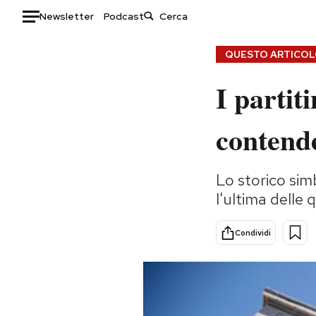
Newsletter
Podcast
Auto
QUESTO ARTICOLO
I partit
HOME
Italia
Moda
contende
Mondo
Libri
Politica
Consumismi
Lo storico sim
Tecnologia
Storie/Idee
l'ultima delle 
Internet
Ok Boomer!
Scienza
Media
Condividi
Cultura
Europa
Economia
Altrecose
Sport
Mondiali calcio 2026