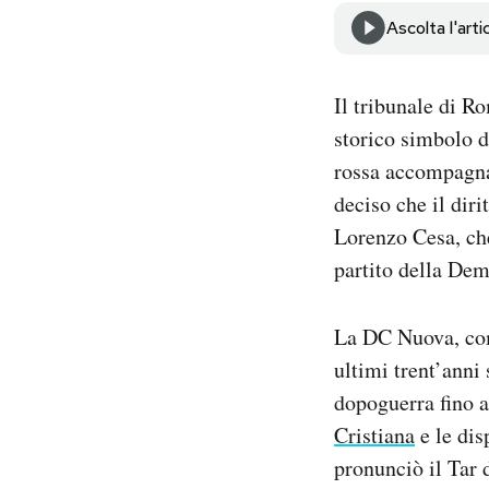
Notifiche mobile
Ascolta l'arti
Regala il Post
Hai bisogno di aiuto?
Il tribunale di R
Esci
storico simbolo d
rossa accompagnat
deciso che il diri
Lorenzo Cesa, che
partito della Dem
La DC Nuova, com
ultimi trent’anni
dopoguerra fino 
Cristiana
e le dis
pronunciò il Tar 