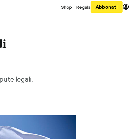
Abbonati
Shop
Regala
di
ute legali,