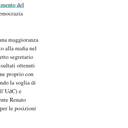
imento del
Democrazia
n una maggioranza
to alla mafia nel
etto segretario
ultati ottenuti
one proprio con
ando la soglia di
ell’UdC) e
dente Renato
 per le posizioni