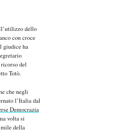
l’utilizzo dello
ianco con croce
l giudice ha
segretario
 ricorso del
tto Totò.
he che negli
rnato l’Italia dal
verse Democrazia
ma volta si
imile della