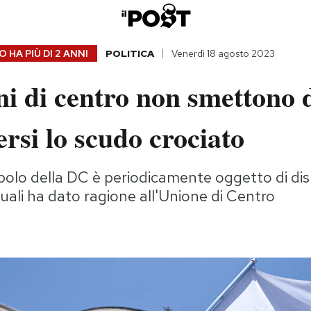
 HA PIÙ DI
2 ANNI
POLITICA
Venerdì 18 agosto 2023
ini di centro non smettono 
rsi lo scudo crociato
bolo della DC è periodicamente oggetto di disp
quali ha dato ragione all'Unione di Centro