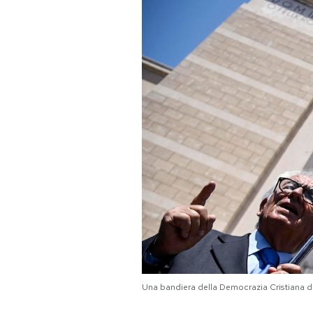
PODCAST
NEWSLETTER
I MIEI PREFERITI
SHOP
CALENDARIO
AREA PERSONALE
Area Personale
Una bandiera della Democrazia Cristiana du
Newsletter