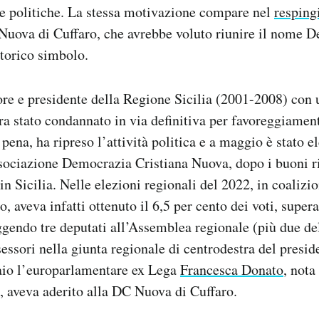
ze politiche. La stessa motivazione compare nel
resping
Nuova di Cuffaro, che avrebbe voluto riunire il nome 
storico simbolo.
ore e presidente della Regione Sicilia (2001-2008) co
era stato condannato in via definitiva per favoreggiamen
pena, ha ripreso l’attività politica e a maggio è stato el
sociazione Democrazia Cristiana Nuova, dopo i buoni ris
in Sicilia. Nelle elezioni regionali del 2022, in coalizi
, aveva infatti ottenuto il 6,5 per cento dei voti, super
gendo tre deputati all’Assemblea regionale (più due d
essori nella giunta regionale di centrodestra del presi
aio l’europarlamentare ex Lega
Francesca Donato
, nota
e, aveva aderito alla DC Nuova di Cuffaro.