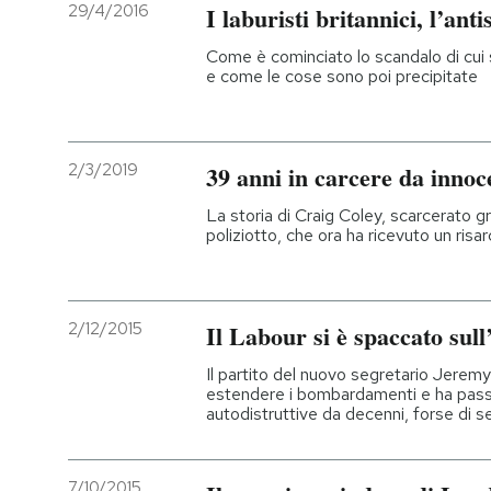
29/4/2016
I laburisti britannici, l’ant
PODCAST
Come è cominciato lo scandalo di cui si 
e come le cose sono poi precipitate
NEWSLETTER
2/3/2019
39 anni in carcere da innoc
I MIEI PREFERITI
La storia di Craig Coley, scarcerato gr
poliziotto, che ora ha ricevuto un risarc
SHOP
2/12/2015
Il Labour si è spaccato sull’
CALENDARIO
Il partito del nuovo segretario Jeremy
estendere i bombardamenti e ha pass
AREA PERSONALE
autodistruttive da decenni, forse di 
Entra
7/10/2015