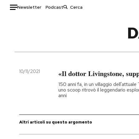
Newsletter
Podcast
Auto
D
HOME
Italia
Moda
Mondo
Libri
Politica
Consumismi
10/11/2021
«Il dottor Livingstone, su
Tecnologia
Storie/Idee
150 anni fa, in un villaggio dell'attuale
Internet
Ok Boomer!
uno scoop ritrovò il leggendario espl
anni
Scienza
Media
Cultura
Europa
Economia
Altrecose
Altri articoli su questo argomento
Sport
Mondiali calcio 2026