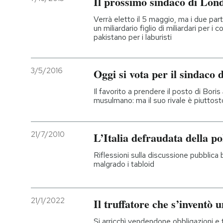
Il prossimo sindaco di Lon
Verrà eletto il 5 maggio, ma i due partit
un miliardario figlio di miliardari per i 
pakistano per i laburisti
3/5/2016
Oggi si vota per il sindaco
Il favorito a prendere il posto di Boris
musulmano: ma il suo rivale è piuttost
21/7/2010
L’Italia defraudata della po
Riflessioni sulla discussione pubblica 
malgrado i tabloid
21/1/2022
Il truffatore che s’inventò u
Si arricchì vendendone obbligazioni e 