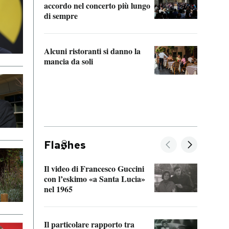
accordo nel concerto più lungo
di sempre
Il ci
parla
Alcuni ristoranti si danno la
nessu
mancia da soli
Fla
hes
Il video di Francesco Guccini
Sulla
con l’eskimo «a Santa Lucia»
vorti
nel 1965
veder
Il particolare rapporto tra
La ve