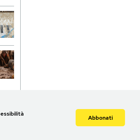
essibilità
Abbonati