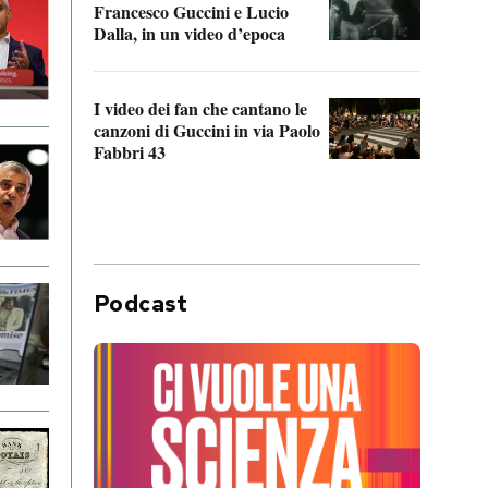
Francesco Guccini e Lucio
“Loco
Dalla, in un video d’epoca
Franc
I video dei fan che cantano le
Il de
canzoni di Guccini in via Paolo
Edoar
Fabbri 43
cappi
Podcast