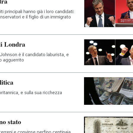
dra
i principali hanno già i loro candidati:
conservatori e il figlio di un immigrato
 di Londra
 Johnson è il candidato laburista, e
o agguerrito
litica
britannica, e sulla sua ricchezza
no stato
terreni e convinse perfino centinaia