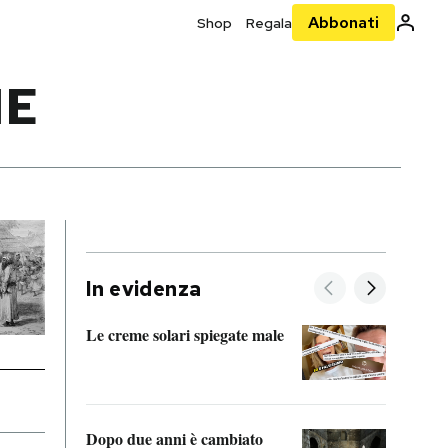
Abbonati
Shop
Regala
NE
In evidenza
Le creme solari spiegate male
FitAc
guerr
Dopo due anni è cambiato
A cos