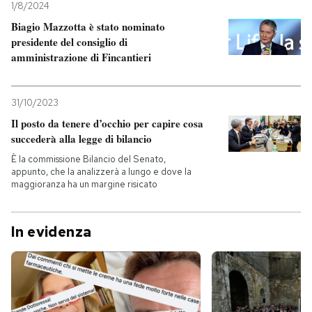
1/8/2024
Biagio Mazzotta è stato nominato
PODCAST
presidente del consiglio di
amministrazione di Fincantieri
NEWSLETTER
31/10/2023
I MIEI PREFERITI
Il posto da tenere d’occhio per capire cosa
succederà alla legge di bilancio
È la commissione Bilancio del Senato,
SHOP
appunto, che la analizzerà a lungo e dove la
maggioranza ha un margine risicato
CALENDARIO
In evidenza
AREA PERSONALE
Entra