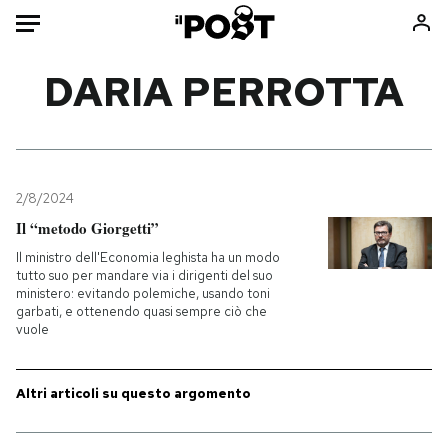
Auto
DARIA PERROTTA
HOME
Italia
Moda
Mondo
Libri
2/8/2024
Politica
Consumismi
Il “metodo Giorgetti”
Tecnologia
Storie/Idee
Il ministro dell'Economia leghista ha un modo
tutto suo per mandare via i dirigenti del suo
Internet
Ok Boomer!
ministero: evitando polemiche, usando toni
Scienza
Media
garbati, e ottenendo quasi sempre ciò che
vuole
Cultura
Europa
Economia
Altrecose
Altri articoli su questo argomento
Sport
Mondiali calcio 2026