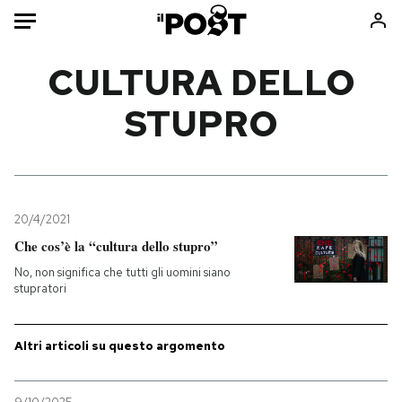
Auto
CULTURA DELLO
STUPRO
HOME
Italia
Moda
Mondo
Libri
Politica
Consumismi
20/4/2021
Tecnologia
Storie/Idee
Che cos’è la “cultura dello stupro”
Internet
Ok Boomer!
No, non significa che tutti gli uomini siano
Scienza
Media
stupratori
Cultura
Europa
Economia
Altrecose
Altri articoli su questo argomento
Sport
Mondiali calcio 2026