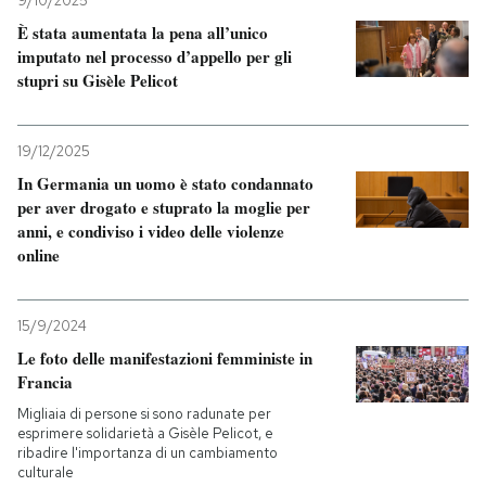
9/10/2025
È stata aumentata la pena all’unico
PODCAST
imputato nel processo d’appello per gli
stupri su Gisèle Pelicot
NEWSLETTER
19/12/2025
In Germania un uomo è stato condannato
I MIEI PREFERITI
per aver drogato e stuprato la moglie per
anni, e condiviso i video delle violenze
online
SHOP
15/9/2024
CALENDARIO
Le foto delle manifestazioni femministe in
Francia
AREA PERSONALE
Migliaia di persone si sono radunate per
esprimere solidarietà a Gisèle Pelicot, e
Entra
ribadire l'importanza di un cambiamento
culturale