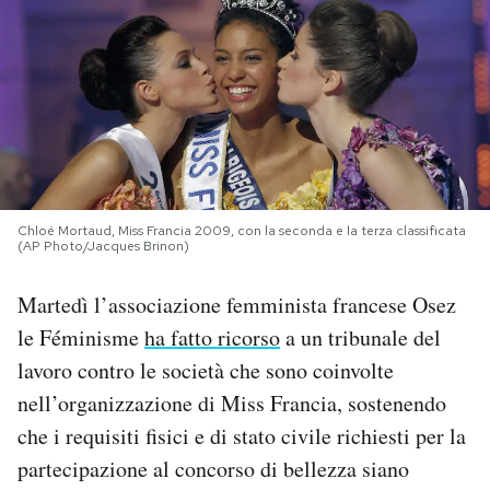
PODCAST
NEWSLETTER
I MIEI PREFERITI
Chloé Mortaud, Miss Francia 2009, con la seconda e la terza classificata
(AP Photo/Jacques Brinon)
SHOP
Martedì l’associazione femminista francese Osez
CALENDARIO
le Féminisme
ha fatto ricorso
a un tribunale del
lavoro contro le società che sono coinvolte
nell’organizzazione di Miss Francia, sostenendo
AREA PERSONALE
che i requisiti fisici e di stato civile richiesti per la
Area Personale
partecipazione al concorso di bellezza siano
Newsletter