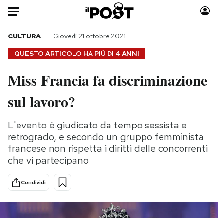
Auto
CULTURA
Giovedì 21 ottobre 2021
QUESTO ARTICOLO HA PIÙ DI
4 ANNI
HOME
Miss Francia fa discriminazione
Italia
Moda
sul lavoro?
Mondo
Libri
Politica
Consumismi
L'evento è giudicato da tempo sessista e
Tecnologia
Storie/Idee
retrogrado, e secondo un gruppo femminista
Internet
Ok Boomer!
francese non rispetta i diritti delle concorrenti
Scienza
Media
che vi partecipano
Cultura
Europa
Economia
Altrecose
Condividi
Sport
Mondiali calcio 2026