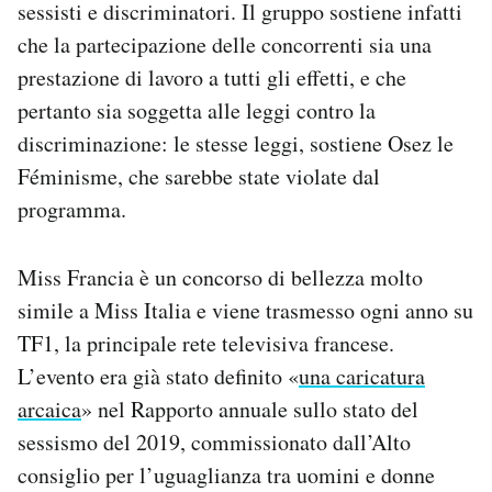
sessisti e discriminatori. Il gruppo sostiene infatti
Notifiche mobile
che la partecipazione delle concorrenti sia una
Regala il Post
prestazione di lavoro a tutti gli effetti, e che
Hai bisogno di aiuto?
Esci
pertanto sia soggetta alle leggi contro la
discriminazione: le stesse leggi, sostiene Osez le
Féminisme, che sarebbe state violate dal
programma.
Miss Francia è un concorso di bellezza molto
simile a Miss Italia e viene trasmesso ogni anno su
TF1, la principale rete televisiva francese.
L’evento era già stato definito «
una caricatura
arcaica
» nel Rapporto annuale sullo stato del
sessismo del 2019, commissionato dall’Alto
consiglio per l’uguaglianza tra uomini e donne