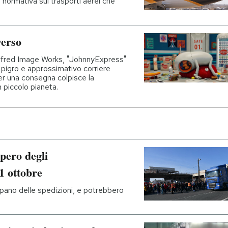
 normativa sui trasporti aerei che
verso
Alfred Image Works, "JohnnyExpress"
ù pigro e approssimativo corriere
per una consegna colpisce la
n piccolo pianeta.
opero degli
1 ottobre
upano delle spedizioni, e potrebbero