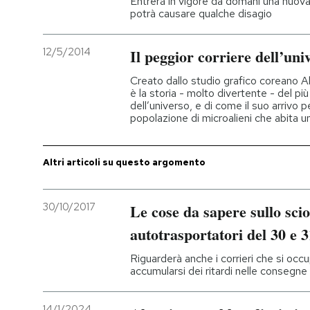
Entrerà in vigore da domani una nuova
potrà causare qualche disagio
PODCAST
12/5/2014
Il peggior corriere dell’uni
NEWSLETTER
Creato dallo studio grafico coreano 
è la storia - molto divertente - del pi
dell’universo, e di come il suo arrivo 
popolazione di microalieni che abita u
I MIEI PREFERITI
Altri articoli su questo argomento
SHOP
30/10/2017
Le cose da sapere sullo sci
CALENDARIO
autotrasportatori del 30 e 3
AREA PERSONALE
Riguarderà anche i corrieri che si occ
accumularsi dei ritardi nelle consegne
Entra
14/1/2024