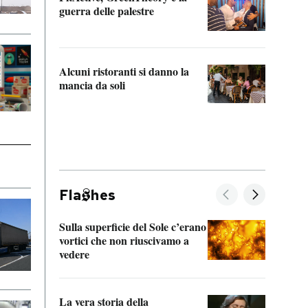
“Odis
guerra delle palestre
Che s
strum
Alcuni ristoranti si danno la
mancia da soli
Fla
hes
Sulla superficie del Sole c’erano
Il fi
vortici che non riuscivamo a
facen
vedere
dentr
La vera storia della
Il vi