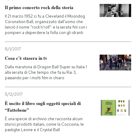
Il primo concerto rock della storia
PODCAST
Il 21 marzo 1952 ci fu a Cleveland il Moondog
Coronation Ball, organizzato dall'uomo che
lanciò il nome "rock'n'roll": e la serata finì con i
NEWSLETTER
pompieri a disperdere la folla con gli idranti
8/1/2017
I MIEI PREFERITI
Cosa c’è stasera in tv
Dalla maratona di Dragon Ball Super su Italia 1
SHOP
alla serata di Che tempo che fa su Rai 3,
passando per i molti film in chiaro
CALENDARIO
5/12/2017
È uscito il libro sugli oggetti speciali di
“Fattobene”
AREA PERSONALE
È una specie di archivio che racconta alcuni
storici prodotti italiani, come la Coccoina, le
Entra
pastiglie Leone e il Crystal Ball