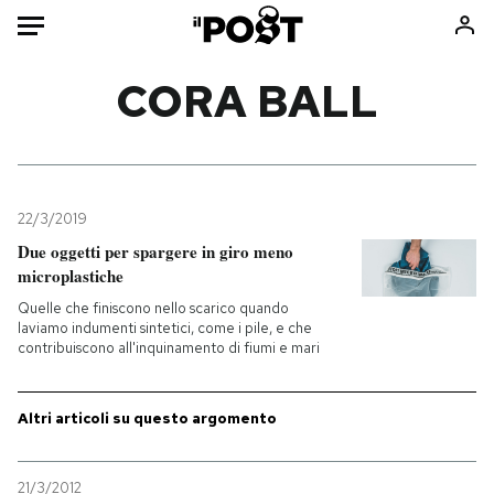
Auto
CORA BALL
HOME
Italia
Moda
Mondo
Libri
22/3/2019
Politica
Consumismi
Due oggetti per spargere in giro meno
microplastiche
Tecnologia
Storie/Idee
Quelle che finiscono nello scarico quando
Internet
Ok Boomer!
laviamo indumenti sintetici, come i pile, e che
Scienza
Media
contribuiscono all'inquinamento di fiumi e mari
Cultura
Europa
Economia
Altrecose
Altri articoli su questo argomento
Sport
Mondiali calcio 2026
21/3/2012