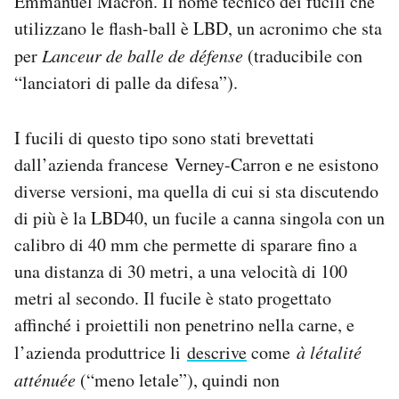
Emmanuel Macron. Il nome tecnico dei fucili che
Notifiche mobile
utilizzano le flash-ball è LBD, un acronimo che sta
Regala il Post
per
Lanceur de balle de défense
(traducibile con
Hai bisogno di aiuto?
“lanciatori di palle da difesa”).
Esci
I fucili di questo tipo sono stati brevettati
dall’azienda francese Verney-Carron e ne esistono
diverse versioni, ma quella di cui si sta discutendo
di più è la LBD40, un fucile a canna singola con un
calibro di 40 mm che permette di sparare fino a
una distanza di 30 metri, a una velocità di 100
metri al secondo. Il fucile è stato progettato
affinché i proiettili non penetrino nella carne, e
l’azienda produttrice li
descrive
come
à létalité
atténuée
(“meno letale”), quindi non