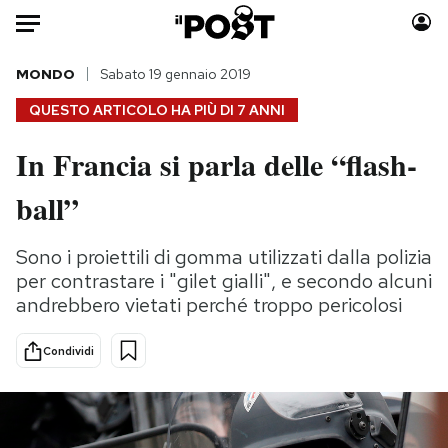
Auto
MONDO
Sabato 19 gennaio 2019
QUESTO ARTICOLO HA PIÙ DI
7 ANNI
HOME
In Francia si parla delle “flash-
Italia
Moda
ball”
Mondo
Libri
Politica
Consumismi
Sono i proiettili di gomma utilizzati dalla polizia
Tecnologia
Storie/Idee
per contrastare i "gilet gialli", e secondo alcuni
Internet
Ok Boomer!
andrebbero vietati perché troppo pericolosi
Scienza
Media
Cultura
Europa
Condividi
Economia
Altrecose
Sport
Mondiali calcio 2026