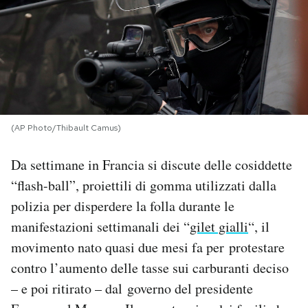
PODCAST
NEWSLETTER
I MIEI PREFERITI
(AP Photo/Thibault Camus)
Da settimane in Francia si discute delle cosiddette
SHOP
“flash-ball”, proiettili di gomma utilizzati dalla
polizia per disperdere la folla durante le
CALENDARIO
manifestazioni settimanali dei “
gilet gialli
“, il
movimento nato quasi due mesi fa per protestare
AREA PERSONALE
contro l’aumento delle tasse sui carburanti deciso
Area Personale
– e poi ritirato – dal governo del presidente
Newsletter