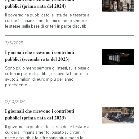
pubblici (prima rata del 2024)
PODCAST
Il governo ha pubblicato la lista delle testate a
cui darà il finanziamento: più o meno sempre
le stesse, sulla base di criteri in parte discutibili
NEWSLETTER
3/5/2025
I giornali che ricevono i contributi
I MIEI PREFERITI
pubblici (seconda rata del 2023)
Sono più o meno sempre gli stessi, sulla base di
criteri in parte discutibili, e stavolta Libero ha
SHOP
avuto 2 milioni di euro in più dell'anno
precedente
CALENDARIO
12/10/2024
I giornali che ricevono i contributi
AREA PERSONALE
pubblici (prima rata del 2023)
Il governo ha pubblicato la lista delle testate a
Entra
cui darà il finanziamento, basato su criteri in
parte discutibili: le cifre sono più o meno le