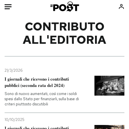
Auto
CONTRIBUTO
ALL'EDITORIA
HOME
Italia
Moda
Mondo
Libri
Politica
Consumismi
21/3/2026
Tecnologia
Storie/Idee
I giornali che ricevono i contributi
Internet
Ok Boomer!
pubblici (seconda rata del 2024)
Scienza
Media
Sono di nuovo aumentati, così come i soldi
Cultura
Europa
spesi dallo Stato per finanziarli, sulla base di
criteri piuttosto discutibili
Economia
Altrecose
Sport
Mondiali calcio 2026
10/10/2025
I giornali che ricevono i contributi