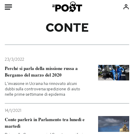
Auto
CONTE
HOME
Italia
Moda
Mondo
Libri
23/3/2022
Politica
Consumismi
Perché si parla della missione russa a
Bergamo del marzo del 2020
Tecnologia
Storie/Idee
L'invasione in Ucraina ha rinnovato alcuni
Internet
Ok Boomer!
dubbi sulla controversa spedizione di aiuto
Scienza
Media
nelle prime settimane di epidemia
Cultura
Europa
Economia
Altrecose
14/1/2021
Conte parlerà in Parlamento tra lunedì e
Sport
Mondiali calcio 2026
martedì