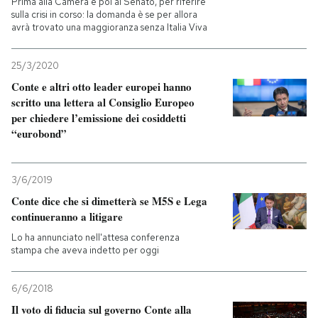
Prima alla Camera e poi al Senato, per riferire
sulla crisi in corso: la domanda è se per allora
avrà trovato una maggioranza senza Italia Viva
PODCAST
25/3/2020
NEWSLETTER
Conte e altri otto leader europei hanno
scritto una lettera al Consiglio Europeo
per chiedere l’emissione dei cosiddetti
I MIEI PREFERITI
“eurobond”
SHOP
3/6/2019
Conte dice che si dimetterà se M5S e Lega
continueranno a litigare
CALENDARIO
Lo ha annunciato nell'attesa conferenza
stampa che aveva indetto per oggi
AREA PERSONALE
6/6/2018
Entra
Il voto di fiducia sul governo Conte alla