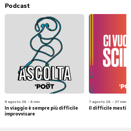
Podcast
9 agosto 26
-
6 min
7 agosto 26
-
37 min
In viaggio è sempre più difficile
Il difficile mestie
improvvisare