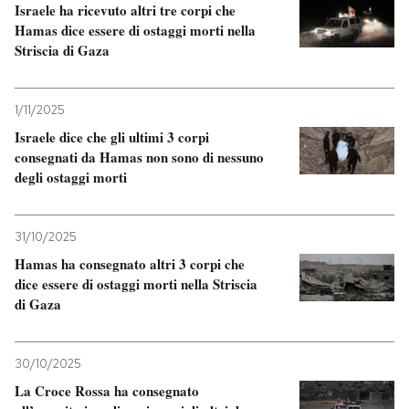
Israele ha ricevuto altri tre corpi che
Hamas dice essere di ostaggi morti nella
PODCAST
Striscia di Gaza
NEWSLETTER
1/11/2025
Israele dice che gli ultimi 3 corpi
consegnati da Hamas non sono di nessuno
I MIEI PREFERITI
degli ostaggi morti
SHOP
31/10/2025
Hamas ha consegnato altri 3 corpi che
CALENDARIO
dice essere di ostaggi morti nella Striscia
di Gaza
AREA PERSONALE
30/10/2025
Entra
La Croce Rossa ha consegnato