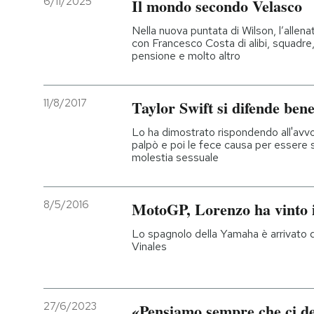
6/11/2025
Il mondo secondo Velasco
PODCAST
Nella nuova puntata di Wilson, l’allenat
con Francesco Costa di alibi, squadre, 
pensione e molto altro
NEWSLETTER
11/8/2017
Taylor Swift si difende bene
I MIEI PREFERITI
Lo ha dimostrato rispondendo all'avvo
palpò e poi le fece causa per essere 
molestia sessuale
SHOP
8/5/2016
MotoGP, Lorenzo ha vinto 
CALENDARIO
Lo spagnolo della Yamaha è arrivato 
Vinales
AREA PERSONALE
Entra
27/6/2023
«Pensiamo sempre che ci de