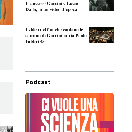
Francesco Guccini e Lucio
“Loco
Dalla, in un video d’epoca
Franc
I video dei fan che cantano le
Il de
canzoni di Guccini in via Paolo
Edoar
Fabbri 43
cappi
Podcast