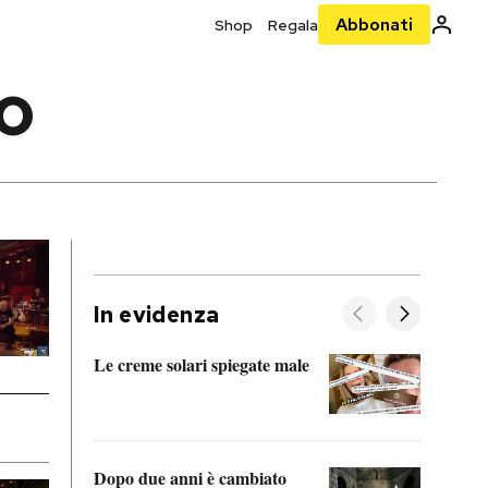
Abbonati
Shop
Regala
RO
In evidenza
Le creme solari spiegate male
FitAc
guerr
Dopo due anni è cambiato
A cos