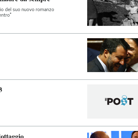
izio del suo nuovo romanzo
entro"
3
ottaggio