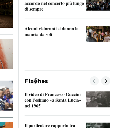
accordo nel concerto più lungo
di sempre
Il ci
parla
Alcuni ristoranti si danno la
nessu
mancia da soli
Fla
hes
Il video di Francesco Guccini
Sulla
con l’eskimo «a Santa Lucia»
vorti
nel 1965
veder
Il particolare rapporto tra
La ve