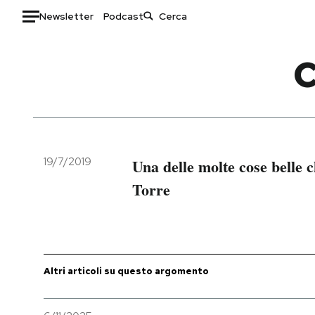
Newsletter
Podcast
Auto
C
HOME
Italia
Moda
Mondo
Libri
Politica
Consumismi
19/7/2019
Una delle molte cose belle c
Tecnologia
Storie/Idee
Torre
Internet
Ok Boomer!
Scienza
Media
Cultura
Europa
Economia
Altrecose
Altri articoli su questo argomento
Sport
Mondiali calcio 2026