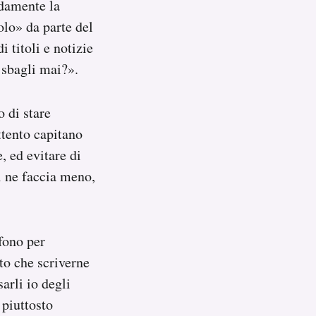
idamente la
olo» da parte del
i titoli e notizie
 sbagli mai?».
 di stare
attento capitano
, ed evitare di
oi ne faccia meno,
fono per
to che scriverne
arli io degli
 piuttosto