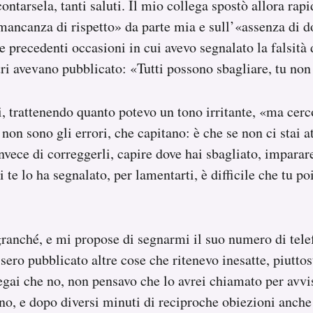
ontarsela, tanti saluti. Il mio collega spostò allora rap
mancanza di rispetto» da parte mia e sull’«assenza di d
e precedenti occasioni in cui avevo segnalato la falsità d
ltri avevano pubblicato: «Tutti possono sbagliare, tu non
 trattenendo quanto potevo un tono irritante, «ma cerco
 non sono gli errori, che capitano: è che se non ci stai 
nvece di correggerli, capire dove hai sbagliato, imparare
i te lo ha segnalato, per lamentarti, è difficile che tu p
ranché, e mi propose di segnarmi il suo numero di tele
sero pubblicato altre cose che ritenevo inesatte, piuttos
iegai che no, non pensavo che lo avrei chiamato per avvis
no, e dopo diversi minuti di reciproche obiezioni anche