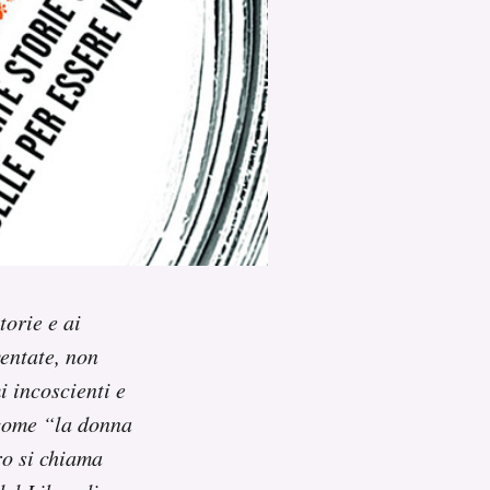
torie e ai
ventate, non
i incoscienti e
 come “la donna
bro si chiama