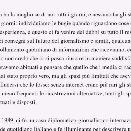
 ha la meglio su di noi tutti i giorni, e nessuno ha gli 
 i giorni: individuiamo le bugie quando riguardano cos
sperienza, e questo ci fa venire dei dubbi su tutto il re
ei convegni sul futuro del giornalismo e simili, qualc
ffollamento quotidiano di informazioni che riceviamo, 
. Io non credo che ci si possa riuscire in maniera soddis
eravamo abituati a pensare che quello che i media ci ra
mai stato proprio vero, ma gli spazi più limitati che ave
lludersi che lo fosse: senza internet erano più rari gli 
 meno frequenti le ricostruzioni alternative, tanti gli s
uati e disposti.
l 1989, ci fu un caso diplomatico-giornalistico internaz
de quotidiano italiano e fu illuminante per descrivere 