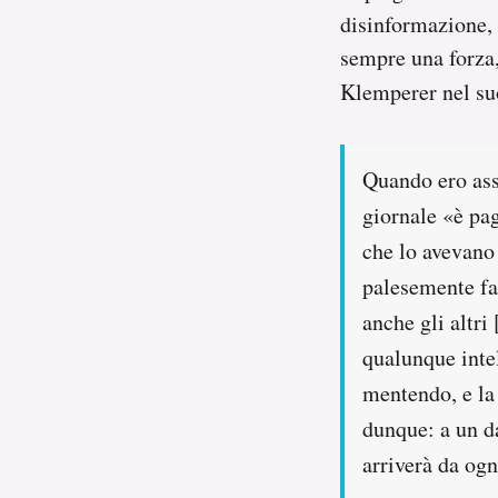
disinformazione, p
sempre una forza,
Klemperer nel s
Quando ero ass
giornale «è pag
che lo avevano
palesemente fal
anche gli altr
qualunque intel
mentendo, e la 
dunque: a un d
arriverà da ogn