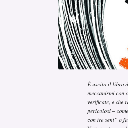
PODCAST
NEWSLETTER
I MIEI PREFERITI
SHOP
È uscito il libro 
CALENDARIO
meccanismi con cu
verificate, e che 
AREA PERSONALE
pericolosi – come
Area Personale
con tre seni” o fa
Newsletter