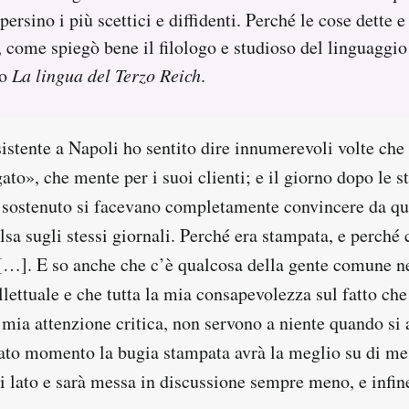
ersino i più scettici e diffidenti. Perché le cose dette e
 come spiegò bene il filologo e studioso del linguaggio
uo
La lingua del Terzo Reich
.
istente a Napoli ho sentito dire innumerevoli volte che
ato», che mente per i suoi clienti; e il giorno dopo le s
 sostenuto si facevano completamente convincere da qu
sa sugli stessi giornali. Perché era stampata, e perché
i […]. E so anche che c’è qualcosa della gente comune n
lettuale e che tutta la mia consapevolezza sul fatto ch
mia attenzione critica, non servono a niente quando si a
ato momento la bugia stampata avrà la meglio su di me
i lato e sarà messa in discussione sempre meno, e infin