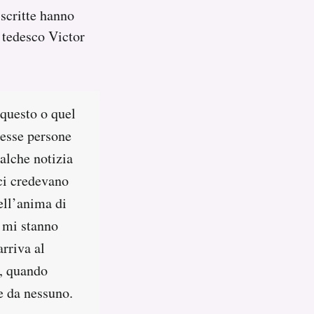
 scritte hanno
 tedesco Victor
 questo o quel
tesse persone
alche notizia
 ci credevano
ell’anima di
e mi stanno
rriva al
, quando
e da nessuno.