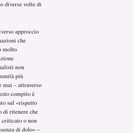
 diverse volte di
diverso approccio
rmazioni che
o molto
azione
alisti non
munità più
e mai – attraverso
uesto compito è
to sul «rispetto
o di ritenere che
 criticato o non
ssenza di dolo» –