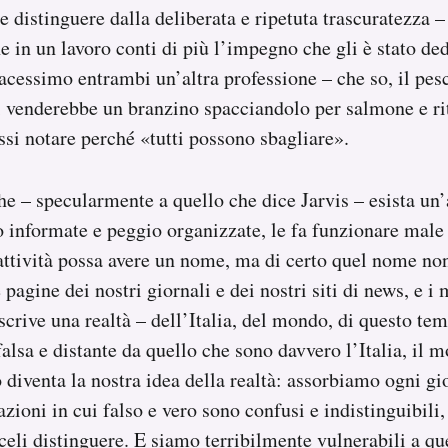
le distinguere dalla deliberata e ripetuta trascuratezza –
 in un lavoro conti di più l’impegno che gli è stato ded
 facessimo entrambi un’altra professione – che so, il pe
venderebbe un branzino spacciandolo per salmone e rit
essi notare perché «tutti possono sbagliare».
he – specularmente a quello che dice Jarvis – esista un’
informate e peggio organizzate, le fa funzionare male 
attività possa avere un nome, ma di certo quel nome no
pagine dei nostri giornali e dei nostri siti di news, e i 
scrive una realtà – dell’Italia, del mondo, di questo te
alsa e distante da quello che sono davvero l’Italia, il 
 diventa la nostra idea della realtà: assorbiamo ogni gi
zioni in cui falso e vero sono confusi e indistinguibili,
celi distinguere. E siamo terribilmente vulnerabili a qu