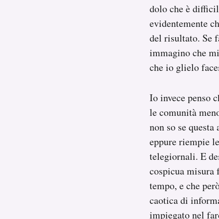
dolo che è diffici
evidentemente che
del risultato. Se
immagino che mi 
che io glielo fac
Io invece penso c
le comunità meno 
non so se questa 
eppure riempie le 
telegiornali. E de
cospicua misura f
tempo, e che però
caotica di informa
impiegato nel far