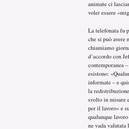
animate ci lasci
voler essere «migl
La telefonata fu 
che si può avere n
chiamiamo giorna
d’accordo con Jef
contemporanea – q
esistono: «Qualun
informate – e qui
la redistribuzion
svolto in misure e
per il lavoro» e 
qualunque lavoro 
ne vada valutata 