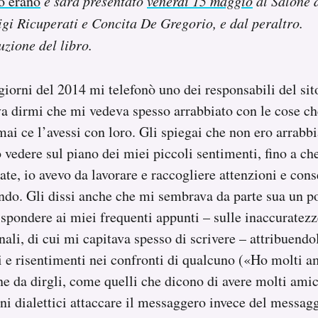
o erano
e sarà presentato
venerdì 15 maggio
al Salone d
gi Ricuperati e Concita De Gregorio, e dal peraltro.
uzione del libro.
giorni del 2014 mi telefonò uno dei responsabili del sit
a dirmi che mi vedeva spesso arrabbiato con le cose c
i ce l’avessi con loro. Gli spiegai che non ero arrabbi
 vedere sul piano dei miei piccoli sentimenti, fino a ch
ate, io avevo da lavorare e raccogliere attenzioni e con
ndo. Gli dissi anche che mi sembrava da parte sua un po
ispondere ai miei frequenti appunti – sulle inaccuratezz
rnali, di cui mi capitava spesso di scrivere – attribuendo
i e risentimenti nei confronti di qualcuno («Ho molti a
e da dirgli, come quelli che dicono di avere molti amic
i dialettici attaccare il messaggero invece del messagg