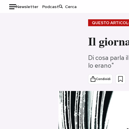
Newsletter
Podcast
Auto
QUESTO ARTICOLO
HOME
Il giorn
Italia
Moda
Di cosa parla i
Mondo
Libri
lo erano"
Politica
Consumismi
Tecnologia
Storie/Idee
Condividi
Internet
Ok Boomer!
Scienza
Media
Cultura
Europa
Economia
Altrecose
Sport
Mondiali calcio 2026