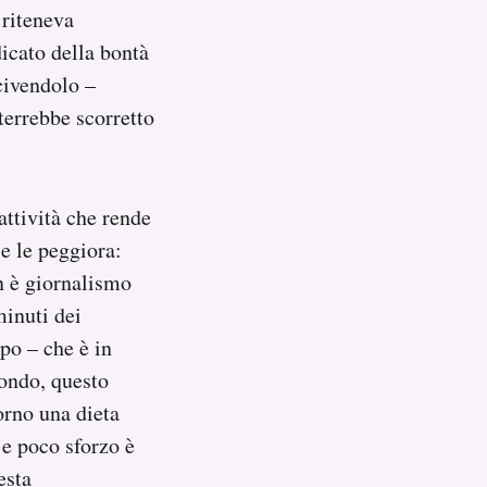
 riteneva
icato della bontà
scivendolo –
errebbe scorretto
attività che rende
e le peggiora:
n è giornalismo
minuti dei
mpo – che è in
mondo, questo
orno una dieta
 e poco sforzo è
esta