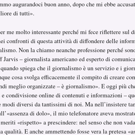
ammo augurandoci buon anno, dopo che mi ebbe accusato
iore di tutti».
per me molto interessante perché mi fece riflettere sul 
ei confronti di questa attività di diffondere delle info
lismo. Non la chiamo neanche professione perché son
f Jarvis – giornalista americano ed esperto di comunic
uando spiega che il giornalismo è un servizio e i giorn
que cosa svolga efficacemente il compito di creare co
ndi meglio organizzate – è giornalismo». E oggi più ch
e e condivisione online di contenuti e informazioni – q
 modi diversi da tantissimi di noi. Ma nell’insistere tan
sull’«assenza di dolo», il mio telefonatore aveva mostrat
meriti «rispetto» a prescindere: nel senso che non vada
la qualità. E anche ammettendo fosse vera la pretesa «a