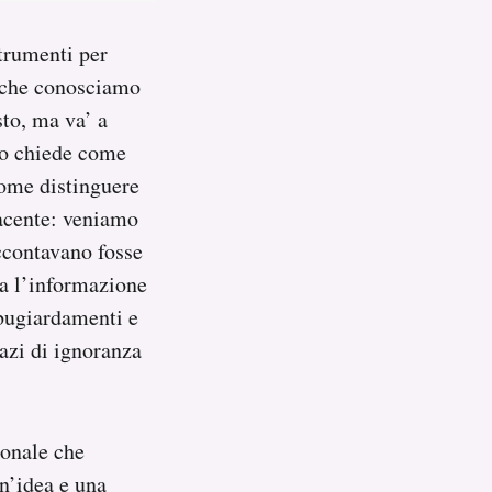
strumenti per
e che conosciamo
sto, ma va’ a
uno chiede come
come distinguere
facente: veniamo
ccontavano fosse
va l’informazione
sbugiardamenti e
pazi di ignoranza
ionale che
un’idea e una