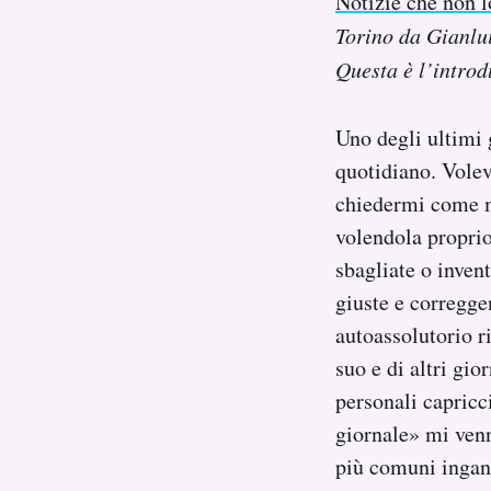
Notizie che non l
Notifiche mobile
Torino da Gianlui
Regala il Post
Questa è l’introd
Hai bisogno di aiuto?
Esci
Uno degli ultimi 
quotidiano. Volev
chiedermi come ma
volendola proprio
sbagliate o invent
giuste e corregge
autoassolutorio r
suo e di altri gio
personali capricc
giornale» mi venn
più comuni ingann