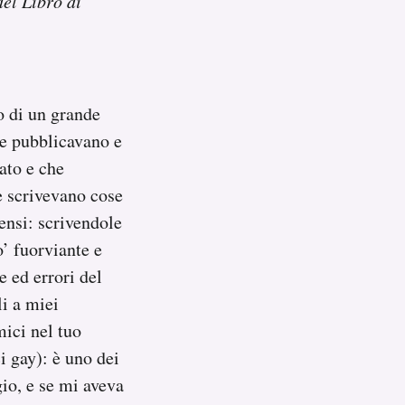
el Libro di
o di un grande
he pubblicavano e
ato e che
e scrivevano cose
sensi: scrivendole
’ fuorviante e
e ed errori del
li a miei
mici nel tuo
i gay): è uno dei
io, e se mi aveva